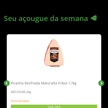
Seu açougue da semana 🥩
Picanha Resfriada Maturatta Friboi 1,7kg
R$119,90 /kg
Peso Variável
20% OFF