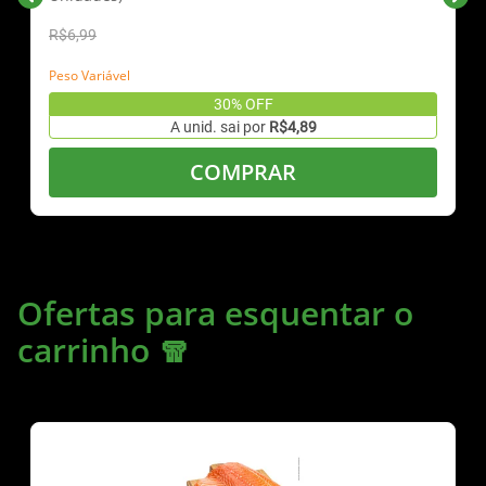
R$6,99
Peso Variável
30% OFF
A unid. sai por
R$4,89
COMPRAR
Ofertas para esquentar o
carrinho 🧣