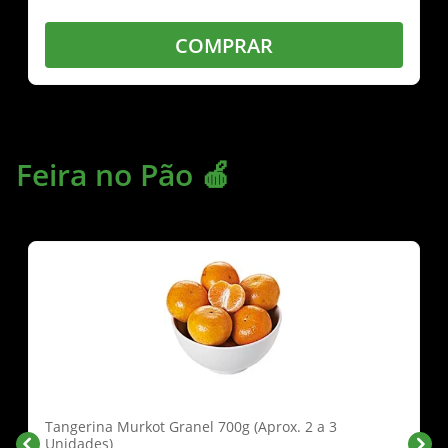
COMPRAR
Feira no Pão 🍎
Tangerina Murkot Granel 700g (Aprox. 2 a 3
Unidades)