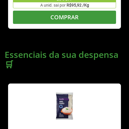
A unid. sai por
R$95,92 /Kg
COMPRAR
Essenciais da sua despensa
🛒