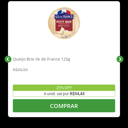
Queijo Brie Ile de France 125g
R$45,90
25% OFF
A unid. sai por
R$34,43
COMPRAR