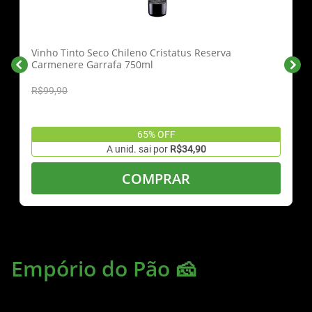
Vinho Tinto Seco Chileno Cristatus Reserva
Carmenere Garrafa 750ml
R$99,90
65% OFF
A unid. sai por
R$34,90
COMPRAR
Empório do Pão 🧀