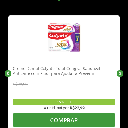
Creme Dental Colgate Total Gengiva Saudável
Anticárie com Flúor para Ajudar a Prevenir
Problemas de Gengiva 3x90g
R$35,99
36% OFF
A unid. sai por
R$22,99
COMPRAR