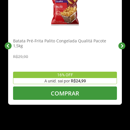
Batata Pré-Frita Palito Congelada Qualitá Pacote
1,5kg
R$29,90
16% OFF
A unid. sai por
R$24,99
COMPRAR