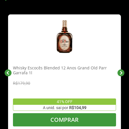
Whisky Escocês Blended 12 Anos Grand Old Parr
Garrafa 1l
R$179,90
41% OFF
A unid. sai por
R$104,99
COMPRAR