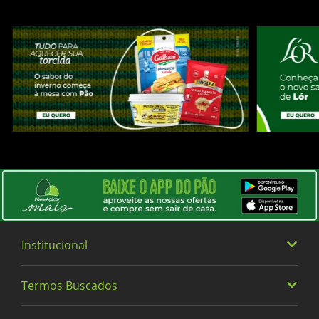
Institucional
Termos Buscados
Quem somos
Trabalhe Conosco