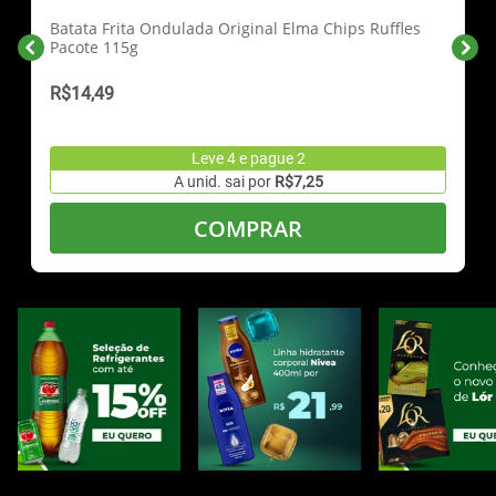
Batata Frita Ondulada Original Elma Chips Ruffles
Pacote 115g
R$14,49
Leve 4 e pague 2
A unid. sai por
R$7,25
COMPRAR