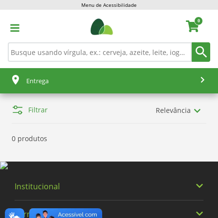
Menu de Acessibilidade
0
Entrega
Filtrar
Relevância
0 produtos
Institucional
Termos Buscados
Quem somos