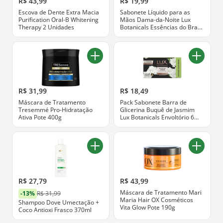
R$ 43,99
R$ 19,99
Escova de Dente Extra Macia
Sabonete Líquido para as
Purification Oral-B Whitening
Mãos Dama-da-Noite Lux
Therapy 2 Unidades
Botanicals Essências do Brasil
Frasco 300ml
R$ 31,99
R$ 18,49
Máscara de Tratamento
Pack Sabonete Barra de
Tresemmé Pro-Hidratação
Glicerina Buquê de Jasmim
Ativa Pote 400g
Lux Botanicals Envoltório 6
Unidades 85g Cada Leve Mais
Pague Menos
R$ 27,79
R$ 43,99
Máscara de Tratamento Mari
-13%
R$ 31,99
Maria Hair OX Cosméticos
Shampoo Dove Umectação +
Vita Glow Pote 190g
Coco Antioxi Frasco 370ml