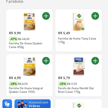
abaixo.
7 produtos
R$ 9,99
R$ 5,49
Farinha de Aveia Taeq Caixa
-47%
R$ 18,99
170g
Farinha De Aveia Quaker
Caixa 450g
R$ 4,99
R$ 5,79
-28%
R$ 6,99
-25%
R$ 7,79
Farinha De Aveia Integral
Farelo de Aveia Nestlé Oat
Quaker Caixa 165G
Bran Caixa 170g