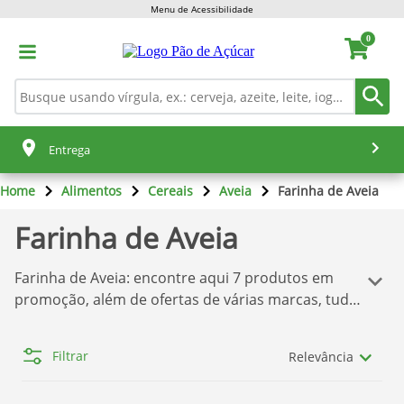
Menu de Acessibilidade
0
Entrega
Home
Alimentos
Cereais
Aveia
Farinha de Aveia
Farinha de Aveia
Farinha de Aveia
: encontre aqui
7
produtos em
promoção, além de ofertas de várias marcas, tudo
isso para você comprar o que deseja sem dor de
cabeça! Temos aqui a melhor seleção de produtos
Filtrar
Relevância
Pão de Açúcar
. Se você quer comprar os produtos
com o melhor preço, confira nossas ofertas