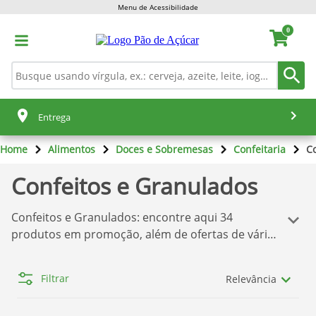
Menu de Acessibilidade
0
Entrega
Home
Alimentos
Doces e Sobremesas
Confeitaria
C
Confeitos e Granulados
Confeitos e Granulados
: encontre aqui
34
produtos em promoção, além de ofertas de várias
marcas, tudo isso para você comprar o que deseja
sem dor de cabeça! Temos aqui a melhor seleção
Filtrar
Relevância
de produtos
Pão de Açúcar
. Se você quer comprar
os produtos com o melhor preço, confira nossas