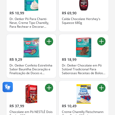
R$ 10,99
R$ 69,90
Dr. Oetker Pó Para Chanti-
Calda Chocolate Hershey's
Neve, Creme Tipo Chantilly,
Squeeze 680g
Para Rechear e Decorar
Bolos, Pavês e Sobremesas,
Textura Leve e Suave, 50g
R$ 9,29
R$ 18,99
Dr. Oetker Confeito Estrelinha
Dr. Oetker Chocolate em Pó
Sabor Baunilha Decoração e
Solúvel Tradicional Para
Finalização de Doces e
Saborosas Receitas de Bolos
Sobremesas 80g
Tortas Brigadeiros e
Sobremesas com Chocolate
200g
R$ 37,99
R$ 10,49
Chocolate em Pó NESTLÉ Dois
Creme Chantilly Fleischmann