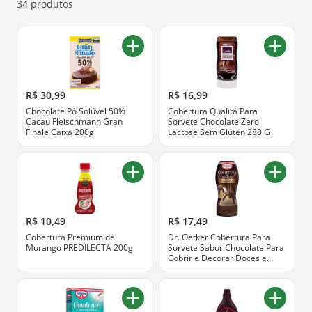
ofertas abaixo.
34 produtos
R$ 30,99
R$ 16,99
Chocolate Pó Solúvel 50%
Cobertura Qualitá Para
Cacau Fleischmann Gran
Sorvete Chocolate Zero
Finale Caixa 200g
Lactose Sem Glúten 280 G
R$ 10,49
R$ 17,49
Cobertura Premium de
Dr. Oetker Cobertura Para
Morango PREDILECTA 200g
Sorvete Sabor Chocolate Para
Cobrir e Decorar Doces e
Sobremesas Pronta Para Uso
190g