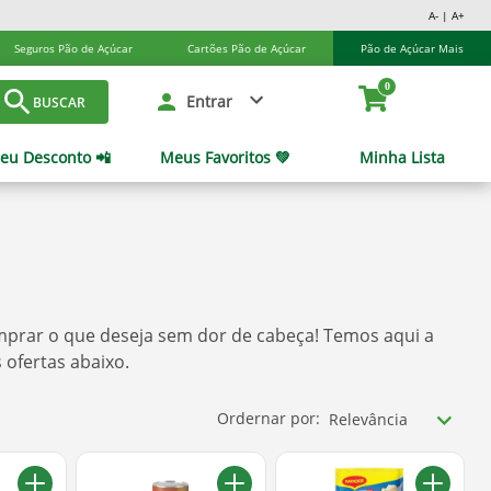
A- | A+
Seguros Pão de Açúcar
Cartões Pão de Açúcar
Pão de Açúcar Mais
0
Entrar
BUSCAR
eu Desconto 📲
Meus Favoritos 💚
Minha Lista
mprar o que deseja sem dor de cabeça! Temos aqui a
 ofertas abaixo.
Ordernar por:
Relevância