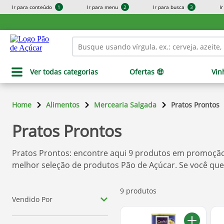
Ir para conteúdo
1
Ir para menu
2
Ir para busca
3
I
Ver todas categorias
Ofertas 🤑
Vin
Home
Alimentos
Mercearia Salgada
Pratos Prontos
Pratos Prontos
Pratos Prontos
: encontre aqui
9
produtos em promoção, 
melhor seleção de produtos
Pão de Açúcar
. Se você qu
9 produtos
Vendido Por
Pão De Açúcar