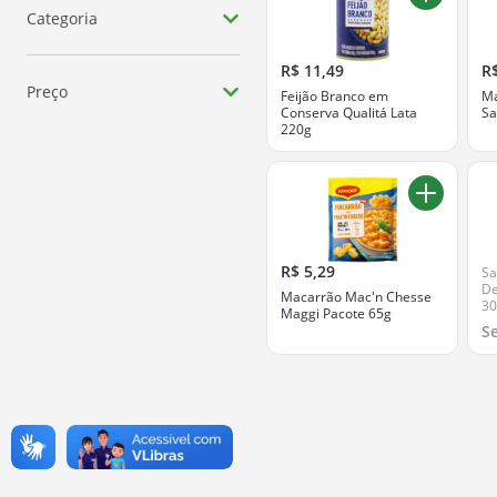
Categoria
Prato Pronto - Massas
R$ 11,49
R
Preço
Feijão Branco em
Ma
Refeição Pronta
Conserva Qualitá Lata
Sa
220g
Até R$ 10
Prato Pronto - Soja
R$ 10 - R$ 25
Prato Pronto - Feijão
R$ 25 - R$ 50
R$ 50 - R$ 100
R$ 5,29
Sa
De
Macarrão Mac'n Chesse
R$ 100 - R$ 200
3
Maggi Pacote 65g
S
ver todos