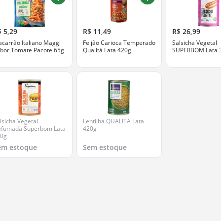
$ 5,29
R$ 11,49
R$ 26,99
carrão Italiano Maggi
Feijão Carioca Temperado
Salsicha Vegetal
bor Tomate Pacote 65g
Qualitá Lata 420g
SUPERBOM Lata 
lsicha Vegetal
Lentilha QUALITÁ Lata
fumada Superbom Lata
420g
00g
em estoque
Sem estoque