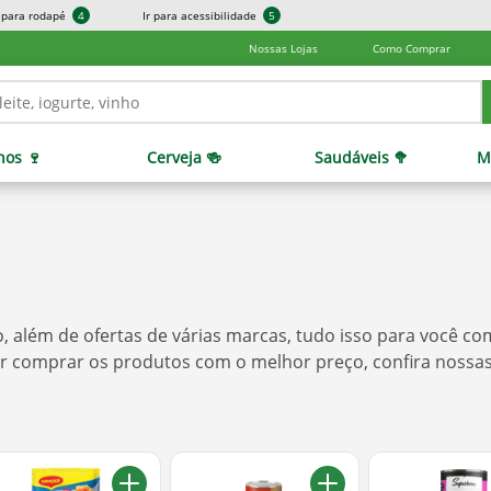
r para rodapé
4
Ir para acessibilidade
5
Nossas Lojas
Como Comprar
hos 🍷
Cerveja 🍻
Saudáveis 🥦
M
além de ofertas de várias marcas, tudo isso para você co
er comprar os produtos com o melhor preço, confira nossas