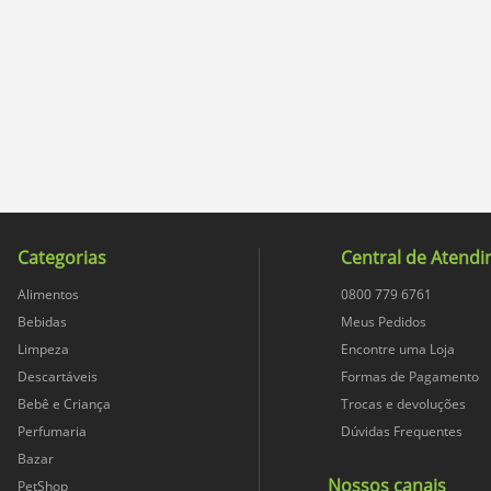
Categorias
Central de Atend
Alimentos
0800 779 6761
Bebidas
Meus Pedidos
Limpeza
Encontre uma Loja
Descartáveis
Formas de Pagamento
Bebê e Criança
Trocas e devoluções
Perfumaria
Dúvidas Frequentes
Bazar
Nossos canais
PetShop