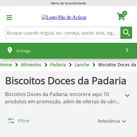
Menu de Acessibilidade
0
Entrega
Home
Alimentos
Padaria
Lanche
Biscoitos Doces da
Biscoitos Doces da Padaria
Biscoitos Doces da Padaria
: encontre aqui
10
produtos em promoção, além de ofertas de várias
marcas, tudo isso para você comprar o que deseja
sem dor de cabeça! Temos aqui a melhor seleção
Filtrar
Relevância
de produtos
Pão de Açúcar
. Se você quer comprar
os produtos com o melhor preço, confira nossas