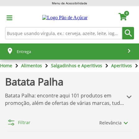
Menu de Acessibilidade
0
Entrega
Home
Alimentos
Salgadinhos e Aperitivos
Aperitivos
Batata Palha
Batata Palha
: encontre aqui
101
produtos em
promoção, além de ofertas de várias marcas, tudo
isso para você comprar o que deseja sem dor de
cabeça! Temos aqui a melhor seleção de produtos
Filtrar
Relevância
Pão de Açúcar
. Se você quer comprar os produtos
com o melhor preço, confira nossas ofertas