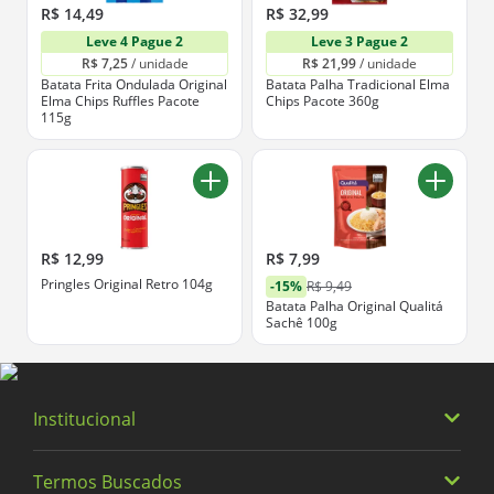
R$ 14,49
R$ 32,99
Leve 4 Pague 2
Leve 3 Pague 2
R$ 7,25
 / unidade
R$ 21,99
 / unidade
Batata Frita Ondulada Original
Batata Palha Tradicional Elma
Elma Chips Ruffles Pacote
Chips Pacote 360g
115g
R$ 12,99
R$ 7,99
Pringles Original Retro 104g
-15%
R$ 9,49
Batata Palha Original Qualitá
Sachê 100g
Institucional
Termos Buscados
Quem somos