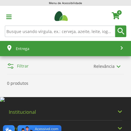
Menu de Acessibilidade
0
Entrega
Filtrar
Relevância
0 produtos
Institucional
Termos Buscados
Quem somos