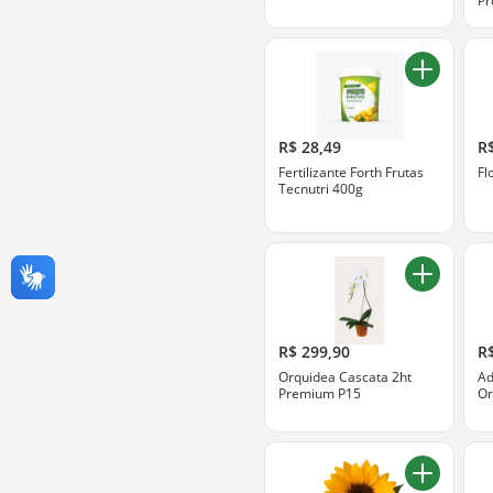
Pr
R$ 28,49
R
Fertilizante Forth Frutas
Fl
Tecnutri 400g
R$ 299,90
R
Orquidea Cascata 2ht
Ad
Premium P15
Or