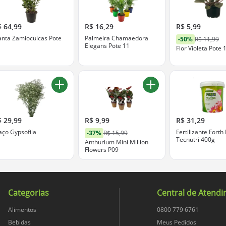
$ 64,99
R$ 16,29
R$ 5,99
anta Zamioculcas Pote
Palmeira Chamaedora
-50%
R$ 11,99
7
Elegans Pote 11
Flor Violeta Pote 
$ 29,99
R$ 9,99
R$ 31,29
ço Gypsofila
Fertilizante Forth
-37%
R$ 15,99
Tecnutri 400g
Anthurium Mini Million
Flowers P09
Categorias
Central de Atend
Alimentos
0800 779 6761
Bebidas
Meus Pedidos