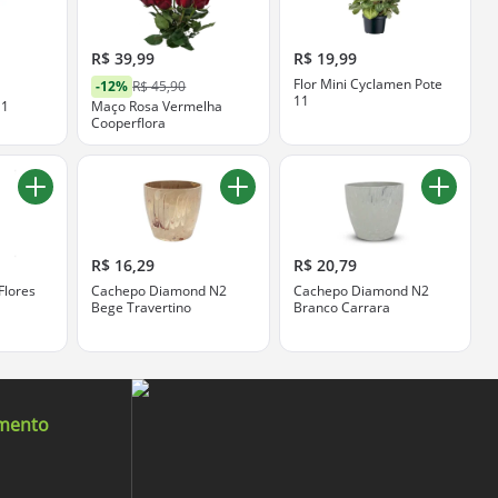
R$ 39,99
R$ 19,99
Flor Mini Cyclamen Pote
-12%
R$ 45,90
11
11
Maço Rosa Vermelha
Cooperflora
R$ 16,29
R$ 20,79
 Flores
Cachepo Diamond N2
Cachepo Diamond N2
Bege Travertino
Branco Carrara
imento