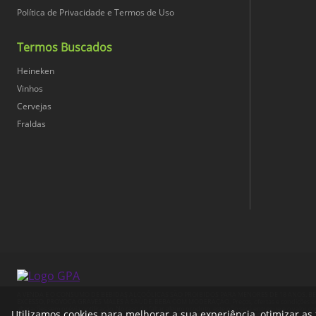
Política de Privacidade e Termos de Uso
Termos Buscados
Heineken
Vinhos
Cervejas
Fraldas
A VENDA E O CONSUMO DE BEBIDAS ALCOÓLICAS SÃO PROIBIDOS PARA MENORES DE 18 ANOS. B
EXCESSO, PROVOCA GRAVES MALES À SAÚDE. BEBA COM MODERAÇÃO. Preços, ofertas e condições exclusi
alterações sem prévia notificação. No caso de faltar algum produto, este não será entregue e o valor co
Utilizamos cookies para melhorar a sua experiência, otimizar as 
47508411/0001-56 / Av. Brigadeiro Luís Antônio, 3142, CEP: 01402-901 - São Paulo - SP