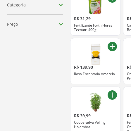
Categoria
Flores E Plantas
R$ 31,29
R
Preço
Fertilizante Forth Flores
Ca
Acessórios E Ferramentas
Tecnutri 400g
Be
Até R$ 10
R$ 10 - R$ 25
R$ 25 - R$ 50
R$ 139,90
R
R$ 50 - R$ 100
Rosa Encantada Amarela
Or
Pr
R$ 100 - R$ 200
ver todos
R$ 39,99
R
Cooperativa Veiling
Fe
Holambra
Or