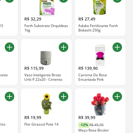
R$ 32,29
R$ 27,49
15
Forth Substrato Orquídeas
Adubo Fertilizante Forth
1kg
Bokashi 250g
R$ 115,99
R$ 139,90
ronto
Vaso Inteligente Brota
Carisma De Rosa
Urbi P 22x20 - Cimento
Encantada Pink
R$ 19,99
R$ 39,99
 Uso
Flor Girassol Pote 14
-12%
R$ 45,90
Maço Rosa Bicolor