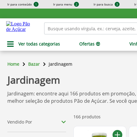
Ir para conteúdo
1
Ir para menu
2
Ir para busca
3
I
Ver todas categorias
Ofertas 🤑
Vin
Home
Bazar
Jardinagem
Jardinagem
Jardinagem
: encontre aqui
166
produtos em promoção, a
melhor seleção de produtos
Pão de Açúcar
. Se você qu
166 produtos
Vendido Por
Pão De Açúcar