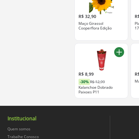
R$ 32,90
R
Maço Girassol
Pl
Cooperflora Edição
1
R$ 8,99
R
Ma
-30%
R$ 12,99
Kalanchoe Dobrado
Paixoes P11
Institucional
Quem somos
Trabalhe Conosco