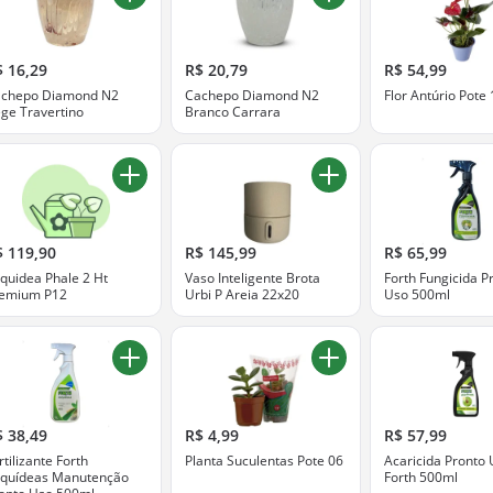
$ 16,29
R$ 20,79
R$ 54,99
chepo Diamond N2
Cachepo Diamond N2
Flor Antúrio Pote 
ge Travertino
Branco Carrara
$ 119,90
R$ 145,99
R$ 65,99
quidea Phale 2 Ht
Vaso Inteligente Brota
Forth Fungicida P
emium P12
Urbi P Areia 22x20
Uso 500ml
$ 38,49
R$ 4,99
R$ 57,99
rtilizante Forth
Planta Suculentas Pote 06
Acaricida Pronto
quídeas Manutenção
Forth 500ml