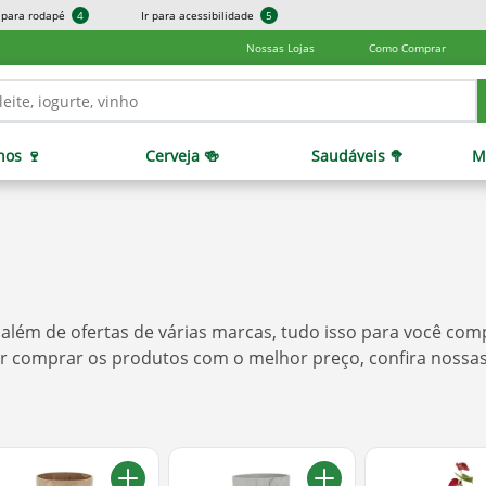
r para rodapé
4
Ir para acessibilidade
5
Nossas Lojas
Como Comprar
hos 🍷
Cerveja 🍻
Saudáveis 🥦
M
lém de ofertas de várias marcas, tudo isso para você com
er comprar os produtos com o melhor preço, confira nossas