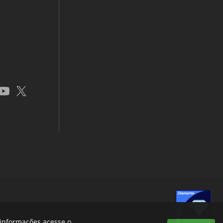
app
youtube
x
s informações acesse o