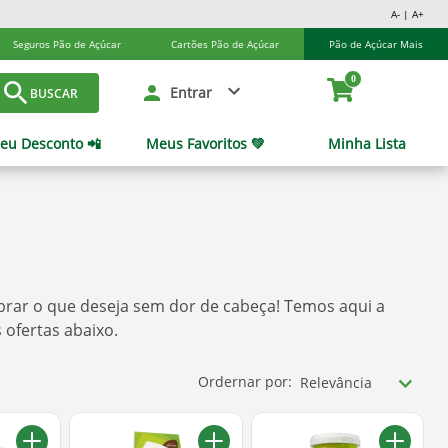
A- | A+
Seguros Pão de Açúcar
Cartões Pão de Açúcar
Pão de Açúcar Mais
0
Entrar
BUSCAR
eu Desconto 📲
Meus Favoritos 💚
Minha Lista
prar o que deseja sem dor de cabeça! Temos aqui a
 ofertas abaixo.
Ordernar por:
Relevância