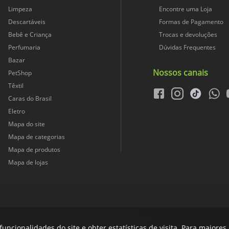
Limpeza
Encontre uma Loja
Descartáveis
Formas de Pagamento
Bebê e Criança
Trocas e devoluções
Perfumaria
Dúvidas Frequentes
Bazar
Nossos canais
PetShop
Têxtil
facebook
instagram
tiktok
whats
Caras do Brasil
Eletro
Mapa do site
Mapa de categorias
Mapa de produtos
Mapa de lojas
EBIDA ALCOÓLICA PODE CAUSAR DEPENDÊNCIA QUÍMICA E, EM
vas para internet e válidos durante o dia de hoje, podendo sofrer
rrespondente não será cobrado. Cia. Brasileira de Distribuição / CNPJ:
funcionalidades do site e obter estatísticas de visita. Para maiore