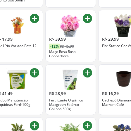
onto Uso 500ml
$ 17,99
R$ 39,99
R$ 29,99
or Lírio Variado Pote 12
Flor Statice Cor V
-12%
R$ 45,90
Maço Rosa Rosa
Cooperflora
$ 41,49
R$ 28,99
R$ 16,29
ubo Manutenção
Fertilizante Orgânico
Cachepô Diamon
quídeas Forth100g
Maxgreen Estérco
Marrom Café
Galinha 500g