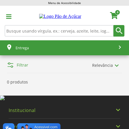
Menu de Acessibilidade
0
Entrega
Filtrar
Relevância
0 produtos
Institucional
Termos Buscados
Quem somos