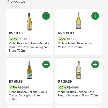
ofertas abaixo.
41 produtos
R$ 109,89
R$ 139,89
-26%
R$ 149,90
-22%
R$ 179,90
Vinho Branco Chileno Medalla
Vinho Chileno Branco Los
Real Gran Reserva Sauvignon
Vasco Rose 750ml
Blanc 750ml
R$ 65,89
R$ 39,89
-17%
R$ 79,90
-20%
R$ 49,90
Vinho Branco Chileno Diablo
Vinho Branco Chileno Gato
Crystal Sauvignon Blanc
Negro Sauvignon Blanc 750ml
750ml