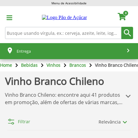
Menu de Acessibilidade
0
Entrega
Home
Bebidas
Vinhos
Brancos
Vinho Branco Chilen
Vinho Branco Chileno
Vinho Branco Chileno
: encontre aqui
41
produtos
em promoção, além de ofertas de várias marcas,
tudo isso para você comprar o que deseja sem
dor de cabeça! Temos aqui a melhor seleção de
Filtrar
Relevância
produtos
Pão de Açúcar
. Se você quer comprar os
produtos com o melhor preço, confira nossas