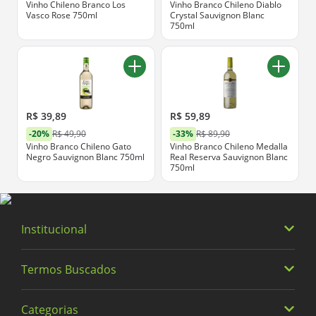
Vinho Chileno Branco Los
Vinho Branco Chileno Diablo
Vasco Rose 750ml
Crystal Sauvignon Blanc
750ml
R$ 39,89
R$ 59,89
-20%
R$ 49,90
-33%
R$ 89,90
Vinho Branco Chileno Gato
Vinho Branco Chileno Medalla
Negro Sauvignon Blanc 750ml
Real Reserva Sauvignon Blanc
750ml
Institucional
Termos Buscados
Quem somos
Trabalhe Conosco
Categorias
Heineken