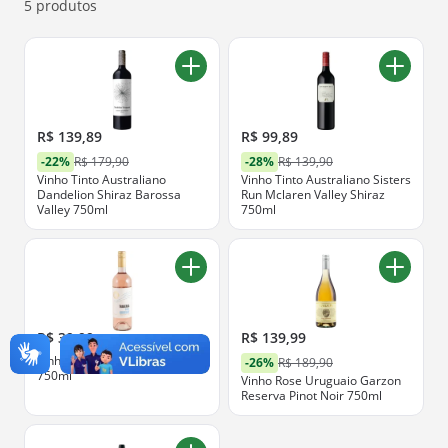
ofertas abaixo.
5 produtos
R$ 139,89
R$ 99,89
-22%
R$ 179,90
-28%
R$ 139,90
Vinho Tinto Australiano
Vinho Tinto Australiano Sisters
Dandelion Shiraz Barossa
Run Mclaren Valley Shiraz
Valley 750ml
750ml
R$ 39,99
R$ 139,99
Vinho Rose Uruguaio Traversa
-26%
R$ 189,90
750ml
Vinho Rose Uruguaio Garzon
Reserva Pinot Noir 750ml