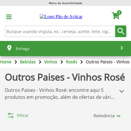
Menu de Acessibilidade
0
Entrega
Home
Bebidas
Vinhos
Rosés
Outros Paises - Vinhos
Outros Paises - Vinhos Rosé
Outros Paises - Vinhos Rosé
: encontre aqui
5
produtos em promoção, além de ofertas de várias
marcas, tudo isso para você comprar o que deseja
sem dor de cabeça! Temos aqui a melhor seleção
Filtrar
Relevância
de produtos
Pão de Açúcar
. Se você quer comprar
os produtos com o melhor preço, confira nossas