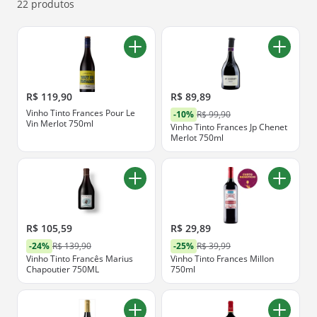
ofertas abaixo.
22 produtos
R$ 119,90
R$ 89,89
Vinho Tinto Frances Pour Le
-10%
R$ 99,90
Vin Merlot 750ml
Vinho Tinto Frances Jp Chenet
Merlot 750ml
R$ 105,59
R$ 29,89
-24%
R$ 139,90
-25%
R$ 39,99
Vinho Tinto Francês Marius
Vinho Tinto Frances Millon
Chapoutier 750ML
750ml