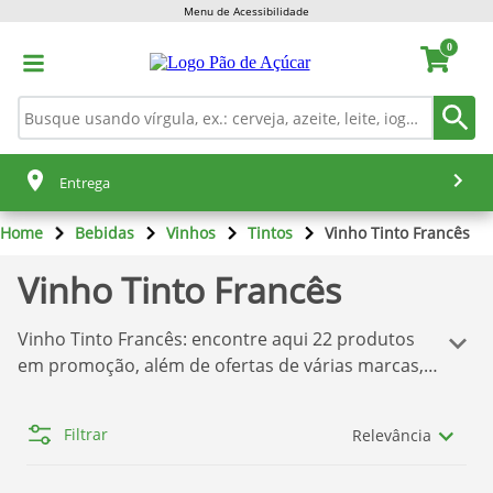
Menu de Acessibilidade
0
Entrega
Home
Bebidas
Vinhos
Tintos
Vinho Tinto Francês
Vinho Tinto Francês
Vinho Tinto Francês
: encontre aqui
22
produtos
em promoção, além de ofertas de várias marcas,
tudo isso para você comprar o que deseja sem
dor de cabeça! Temos aqui a melhor seleção de
Filtrar
Relevância
produtos
Pão de Açúcar
. Se você quer comprar os
produtos com o melhor preço, confira nossas