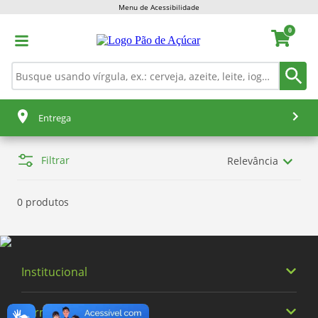
Menu de Acessibilidade
0
Entrega
Filtrar
Relevância
0 produtos
Institucional
Termos Buscados
Quem somos