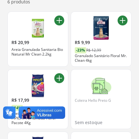
ofertas abaixo.
6 produtos
R$ 20,99
R$ 9,99
Areia Granulada Sanitaria Bio
-23%
R$ 12,99
Natural Mr Clean 2.2kg
Granulado Sanitário Floral Mr.
Clean 4kg
R$ 17,99
Coleira Hello Preto G
-14%
R$ 20,99
Areia Higiênica Para Gato
PIPICAT Perfumada Floral
Sem estoque
Pacote 4Kg