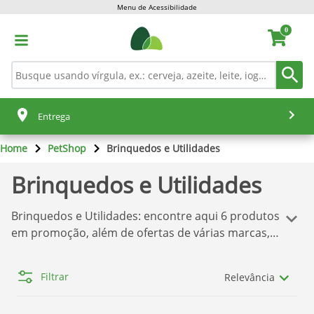
Menu de Acessibilidade
0
Entrega
Home
PetShop
Brinquedos e Utilidades
Brinquedos e Utilidades
Brinquedos e Utilidades
: encontre aqui
6
produtos
em promoção, além de ofertas de várias marcas,
tudo isso para você comprar o que deseja sem
dor de cabeça! Temos aqui a melhor seleção de
Filtrar
Relevância
produtos
Pão de Açúcar
. Se você quer comprar os
produtos com o melhor preço, confira nossas