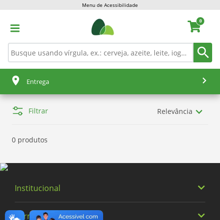
Menu de Acessibilidade
0
Entrega
Filtrar
Relevância
0 produtos
Institucional
Termos Buscados
Quem somos