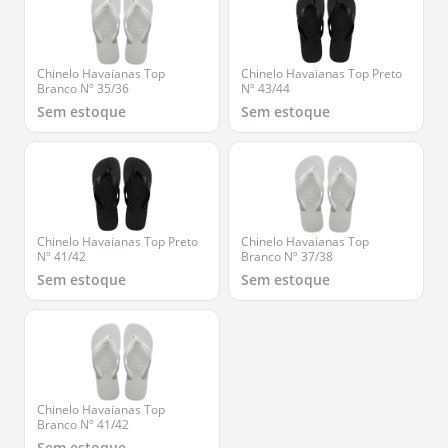
Chinelo Havaianas Top
Chinelo Havaianas Top Preto
Branco Nº 35/36
Nº 43/44
Sem estoque
Sem estoque
Chinelo Havaianas Top Preto
Chinelo Havaianas Top
Nº 41/42
Branco Nº 37/38
Sem estoque
Sem estoque
Chinelo Havaianas Top
Branco Nº 41/42
Sem estoque