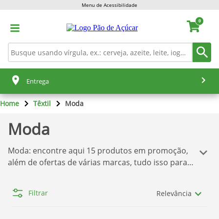
Menu de Acessibilidade
0
Entrega
Home
Têxtil
Moda
Moda
Moda
: encontre aqui
15
produtos em promoção,
além de ofertas de várias marcas, tudo isso para
você comprar o que deseja sem dor de cabeça!
Temos aqui a melhor seleção de produtos
Pão de
Filtrar
Relevância
Açúcar
. Se você quer comprar os produtos com o
melhor preço, confira nossas ofertas abaixo.