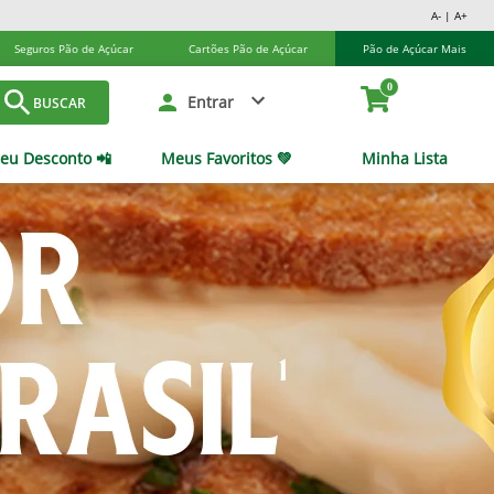
A- | A+
Seguros Pão de Açúcar
Cartões Pão de Açúcar
Pão de Açúcar Mais
0
Entrar
BUSCAR
eu Desconto 📲
Meus Favoritos 💚
Minha Lista