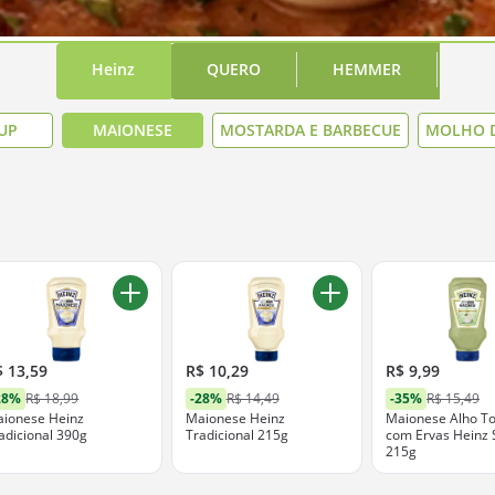
Heinz
QUERO
HEMMER
UP
MAIONESE
MOSTARDA E BARBECUE
MOLHO 
$ 13,59
R$ 10,29
R$ 9,99
28%
R$ 18,99
-28%
R$ 14,49
-35%
R$ 15,49
ionese Heinz
Maionese Heinz
Maionese Alho T
adicional 390g
Tradicional 215g
com Ervas Heinz
215g