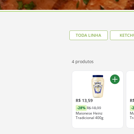
TODA LINHA
KETCH
4 produtos
R$ 13,59
R
-28%
R$ 18,99
-
Maionese Heinz
Ma
Tradicional 400g
Tr