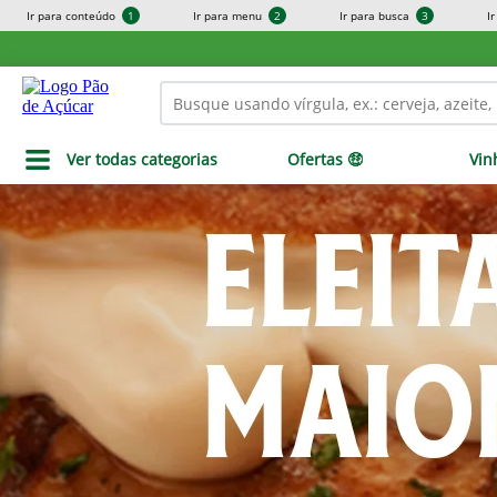
Ir para conteúdo
1
Ir para menu
2
Ir para busca
3
I
Ver todas categorias
Ofertas 🤑
Vin