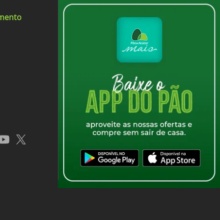
imento
app
youtube
x