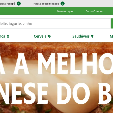
r para rodapé
4
Ir para acessibilidade
5
Nossas Lojas
Como Comprar
hos 🍷
Cerveja 🍻
Saudáveis 🥦
M