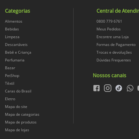
Categorias
Central de Atend
Alimentos
0800 779 6761
Bebidas
Meus Pedidos
Limpeza
Encontre uma Loja
Descartáveis
Formas de Pagamento
Bebê e Criança
Trocas e devoluções
Perfumaria
Dúvidas Frequentes
Bazar
Nossos canais
PetShop
Têxtil
facebook
instagram
tiktok
whats
Caras do Brasil
Eletro
Mapa do site
Mapa de categorias
Mapa de produtos
Mapa de lojas