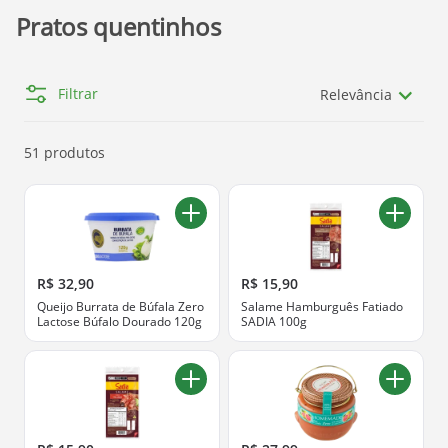
Pratos quentinhos
Filtrar
Relevância
51 produtos
R$ 32,90
R$ 15,90
Queijo Burrata de Búfala Zero
Salame Hamburguês Fatiado
Lactose Búfalo Dourado 120g
SADIA 100g