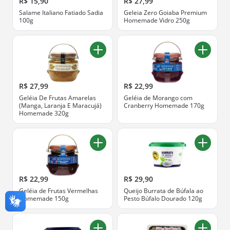
R$ 15,90
R$ 27,99
Salame Italiano Fatiado Sadia
Geleia Zero Goiaba Premium
100g
Homemade Vidro 250g
R$ 27,99
R$ 22,99
Geléia De Frutas Amarelas
Geléia de Morango com
(Manga, Laranja E Maracujá)
Cranberry Homemade 170g
Homemade 320g
R$ 22,99
R$ 29,90
Geléia de Frutas Vermelhas
Queijo Burrata de Búfala ao
Homemade 150g
Pesto Búfalo Dourado 120g