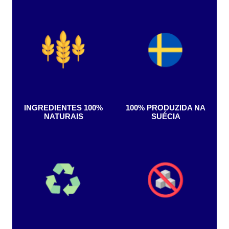
Peso Bruto
1.255
Nome da Medida Principal
Conteúdo LiquidoConteúdo Liquido
Peso Líquido
690
Profundidade (cm)
8.4
Qtd. Unidades