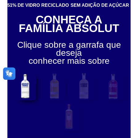
1
Tipo de armazenagem
Temperatura Ambiente
Unid. Quantidade
0
Unid. Cont. Líquido
ML
Unid. Peso Bruto
KG