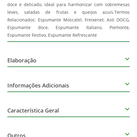
doce e delicado, ideal para harmonizar com sobremesas
leves, saladas de frutas e queijos azuis.Termos
Relacionados: Espumante Moscatel, Freixenet, Asti DOCG,
Espumante doce, Espumante Italiano, Piemonte,
Espumante Festivo, Espumante Refrescante
Elaboração
Variedade da uva
Informações Adicionais
Espumante, Moscato, Asti
Orgânico
Produtor
Característica Geral
Não
Freixenet
Marca
Outros
Freixenet