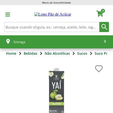
Menu de Acessibilidade
0
Entrega
Home
Bebidas
Não Alcoólicas
Sucos
Suco Pron