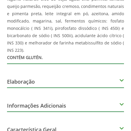
queijo parmesão, requeijão cremoso, condimentos naturais
e pimenta preta, leite integral em pó, azeitona, amido
modificado, magarina, sal, fermentos químicos: fosfato
monocálcio ( INS 341i), pirofosfato dissódico ( INS 450i) e
bicarbonato de sódio ( INS 500ii), acidulante ácido cítrico (
INS 330) e melhorador de farinha metabissulfito de sódio (
INS 223).
CONTÉM GLUTÉN.
Elaboração
Volume
Informações Adicionais
500g
Corante
Característica Geral
Não Contém