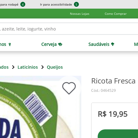
r para rodapé
4
Ir para acessibilidade
5
Nossas Lojas
Como Comprar
hos 🍷
Cerveja 🍻
Saudáveis 🥦
M
ados
Laticínios
Queijos
Ricota Fresca
Cód.: 0464529
R$ 19,95