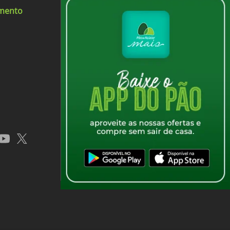
mpanhar a burrata
imento
 com notas lácteas e uma leve acidez
app
youtube
x