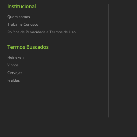
Harmonização
Institucional
Características gustativas
Quem somos
Largura (cm)
Trabalhe Conosco
Política de Privacidade e Termos de Uso
Conversão Unidade
Termos Buscados
Heineken
Peso Bruto
Vinhos
Cervejas
Nome da Medida Principal
Fraldas
Peso Líquido
Profundidade (cm)
Qtd. Unidades