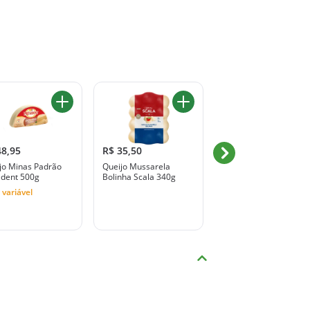
48,95
R$ 35,50
R$ 29,98
jo Minas Padrão
Queijo Mussarela
-20%
R$ 37,47
ident 500g
Bolinha Scala 340g
Queijo Maturado com
Mofo BLEU DOR
 variável
Seleção 152g
Peso variável