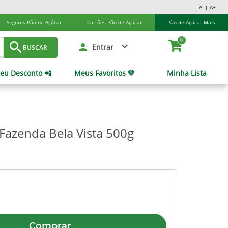
A- | A+
Seguros Pão de Açúcar
Cartões Pão de Açúcar
Pão de Açúcar Mais
0
Entrar
BUSCAR
eu Desconto 📲
Meus Favoritos 💚
Minha Lista
 Fazenda Bela Vista 500g
Comprar