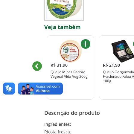
Veja também
R$ 31,90
R$ 31,90
R$ 21,90
Queijo Parmesão
Queijo Minas Padrão
Queijo Gorgonzola
egetal Vida Veg 150g
Vegetal Vida Veg 200g
Fracionado Faixa A
100g
Descrição do produto
Ingredientes:
Ricota fresca.