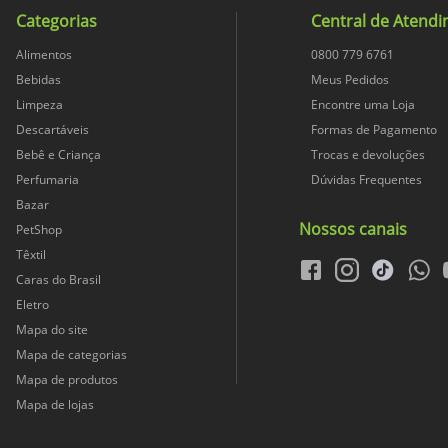
Vermentino, é ideal para aco
Categorias
Central de Atend
Seu sabor é suave e delicado,
Alimentos
0800 779 6761
9
Bebidas
Meus Pedidos
Limpeza
Encontre uma Loja
Descartáveis
11
Formas de Pagamento
Bebê e Criança
Trocas e devoluções
Perfumaria
Dúvidas Frequentes
1
Bazar
Nossos canais
PetShop
Peso LíquidoPeso Líquido
Têxtil
facebook
instagram
tiktok
whats
Caras do Brasil
Eletro
1000
Mapa do site
Mapa de categorias
9
Mapa de produtos
Mapa de lojas
1