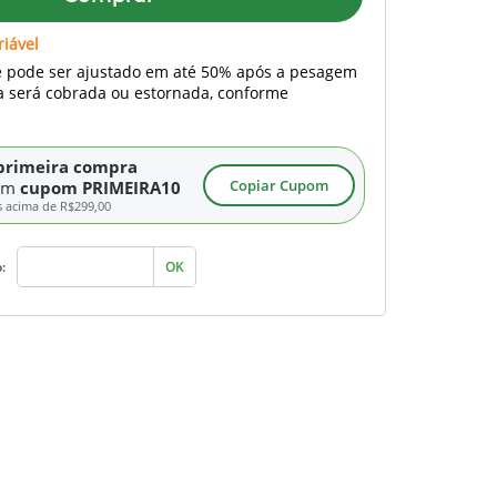
riável
e pode ser ajustado em até 50% após a pesagem
ça será cobrada ou estornada, conforme
primeira compra
Copiar Cupom
om
cupom PRIMEIRA10
s acima de
R$299,00
:
OK