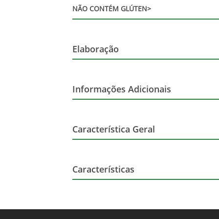
NÃO CONTÉM GLÚTEN>
Elaboração
Volume
Informações Adicionais
Tipo
Orgânico
Característica Geral
Marca
Características
Altura (cm)
Harmonização