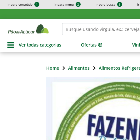
Ir para conteúdo
1
Ir para menu
2
Ir para busca
3
I
Ver todas categorias
Ofertas 🤑
Vin
Home
Alimentos
Alimentos Refriger