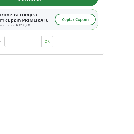
primeira compra
Copiar Cupom
om
cupom PRIMEIRA10
s acima de
R$299,00
:
OK