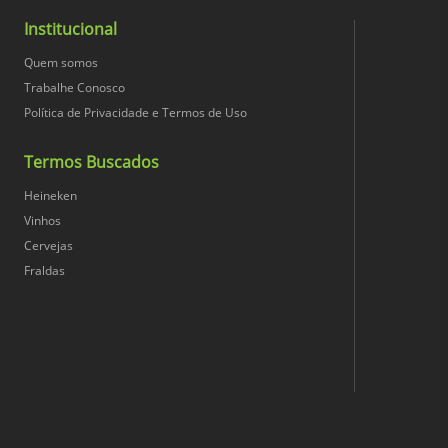
Largura (cm)
Carboidratos
Institucional
Vegano
Quem somos
Conversão Unidade
Fibra Alimentar
Trabalhe Conosco
Vegetariano
Política de Privacidade e Termos de Uso
Peso Bruto
Gorduras Saturadas
Termos Buscados
Sulfito
Nome da Medida Principal
Gorduras Totais
Heineken
Vinhos
Peso Líquido
Cervejas
Gorduras Trans
Fraldas
Proteínas
Profundidade (cm)
Sódio
Qtd. Unidades
Valor energético
Tipo de armazenagem