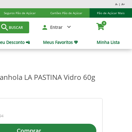
A- | A+
Seguros Pão de Açúcar
Cartões Pão de Açúcar
Pão de Açúcar Mais
0
Entrar
BUSCAR
eu Desconto 📲
Meus Favoritos 💚
Minha Lista
panhola LA PASTINA Vidro 60g
,94
Comprar