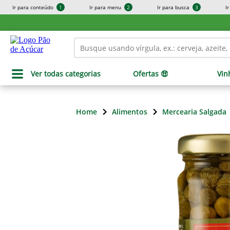
Ir para conteúdo
1
Ir para menu
2
Ir para busca
3
I
Ver todas categorias
Ofertas 🤑
Vin
Home
Alimentos
Mercearia Salgada