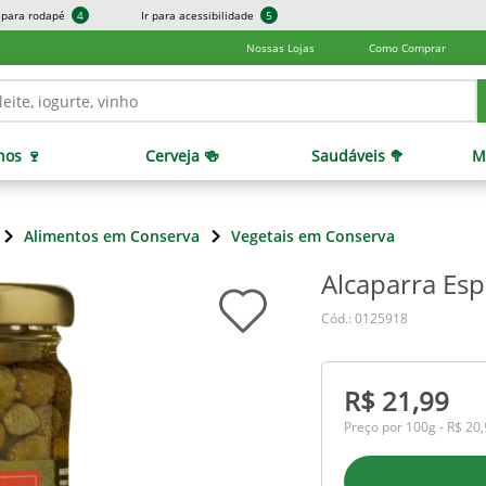
r para rodapé
4
Ir para acessibilidade
5
Nossas Lojas
Como Comprar
hos 🍷
Cerveja 🍻
Saudáveis 🥦
M
Alimentos em Conserva
Vegetais em Conserva
Alcaparra Es
Cód.: 0125918
R$ 21,99
Preço por 100g - R$ 20