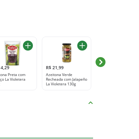
14,29
R$ 21,99
R$ 48,99
tona Preta com
Azeitona Verde
Azeitona Verde com
ço La Violetera
Recheada com Jalapeño
Caroço La Violetera
g
La Violetera 130g
500g