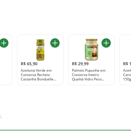
R$ 65,90
R$ 29,99
R$ 
Azeitona Verde em
Palmito Pupunha em
Azei
Conserva Recheio
Conserva Inteiro
Caro
Castanha Bonduelle
Qualitá Vidro Peso
150
195g
liquido 550g Peso
Drenado 270g
.