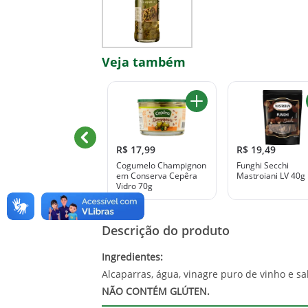
Veja também
R$ 15,99
R$ 17,99
R$ 19,49
almito de Palmeira
Cogumelo Champignon
Funghi Secchi
Real em Conserva Roi
em Conserva Cepêra
Mastroiani LV 40g
300g
Vidro 70g
Descrição do produto
Ingredientes:
Alcaparras, água, vinagre puro de vinho e sal
NÃO CONTÉM GLÚTEN.