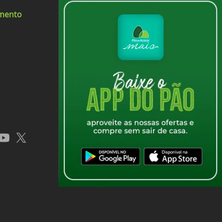
imento
app
youtube
x