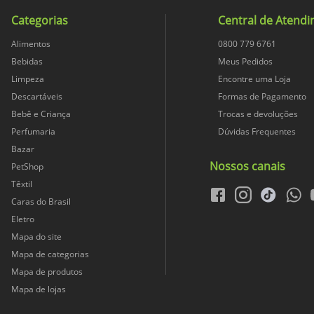
4
0.8 g
0
Categorias
Central de Atend
Não
Alimentos
0800 779 6761
3
0 g
0
Bebidas
Meus Pedidos
Não
Limpeza
Encontre uma Loja
214
0 g
0
Descartáveis
Formas de Pagamento
Bebê e Criança
Não Contém
Trocas e devoluções
Peso LíquidoPeso Líquido
Perfumaria
Dúvidas Frequentes
0 g
0
Bazar
Nossos canais
PetShop
105
0 g
**
Têxtil
facebook
instagram
tiktok
whats
Caras do Brasil
0 g
0
4
Eletro
Mapa do site
2600 mg
16
Mapa de categorias
1
Mapa de produtos
0 kcal
0
Mapa de lojas
Ao Abrigo do Calor