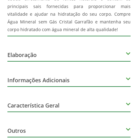
principais sais fornecidas para proporcionar mais
vitalidade e ajudar na hidratação do seu corpo. Compre
Água Mineral sem Gás Cristal Garrafão e mantenha seu
corpo hidratado com água mineral de alta qualidade!
Elaboração
Volume
Informações Adicionais
5 Litros
Corante
Tipo
Característica Geral
Não Contém
Sem gás
Marca
Glúten
Outros
Crystal
Não Contém