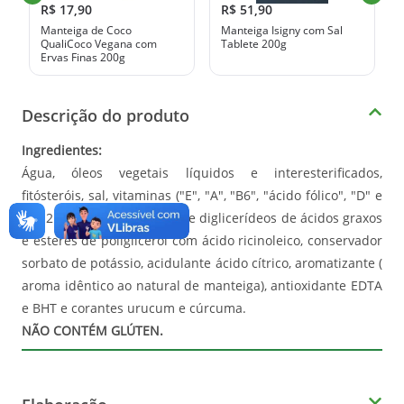
R$ 17,90
R$ 51,90
Manteiga de Coco
Manteiga Isigny com Sal
QualiCoco Vegana com
Tablete 200g
Ervas Finas 200g
Descrição do produto
Ingredientes:
Água, óleos vegetais líquidos e interesterificados,
fitósteróis, sal, vitaminas ("E", "A", "B6", "ácido fólico", "D" e
"B 12"), estabilizante mono e diglicerídeos de ácidos graxos
e ésteres de poliglicerol com ácido ricinoleico, conservador
sorbato de potássio, acidulante ácido cítrico, aromatizante (
aroma idêntico ao natural de manteiga), antioxidante EDTA
e BHT e corantes urucum e cúrcuma.
NÃO CONTÉM GLÚTEN.