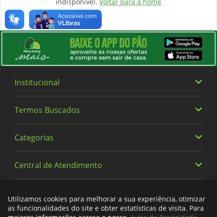
indisponível.
Voltar para a home
Institucional
Termos Buscados
Quem somos
Trabalhe Conosco
Categorias
Heineken
Política de Privacidade e Termos de Uso
Vinhos
Central de Atendimento
Alimentos
Cervejas
Bebidas
Nossos canais
0800 779 6761
Fraldas
Utilizamos cookies para melhorar a sua experiência, otimizar
Limpeza
as funcionalidades do site e obter estatísticas de visita. Para
Meus Pedidos