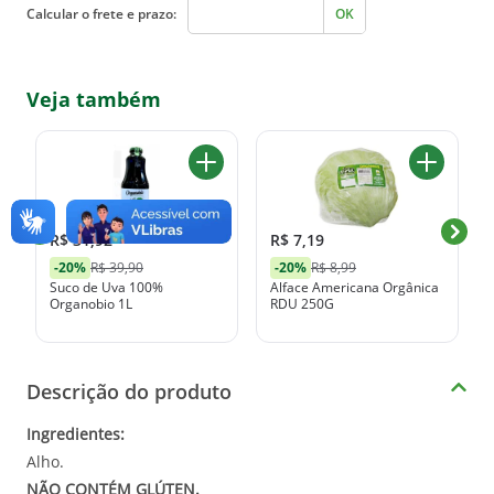
Calcular o frete e prazo:
OK
Veja também
R$ 31,92
R$ 7,19
-20%
R$ 39,90
-20%
R$ 8,99
Suco de Uva 100%
Alface Americana Orgânica
Organobio 1L
RDU 250G
Descrição do produto
Ingredientes:
Alho.
NÃO CONTÉM GLÚTEN.