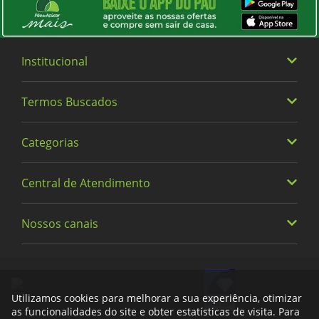
incluem queijo cheddar, queijo gouda, queijo
30
parmesão e queijo azul. A combinação dos sabores
intensos do queijo com os taninos e a acidez do vinho
pode ser muito agradável
Cor do Vinho
Institucional
Tinto
Termos Buscados
Quem somos
Largura (cm)
Trabalhe Conosco
8.32
Categorias
Heineken
Política de Privacidade e Termos de Uso
Vinhos
Central de Atendimento
Classe do Vinho
Alimentos
Cervejas
Premium
Bebidas
Nossos canais
0800 779 6761
Fraldas
Limpeza
Conteúdo Líquido
Meus Pedidos
facebook
instagram
tiktok
whatsapp
youtube
x
750
Descartáveis
Encontre uma Loja
Bebê e Criança
Utilizamos cookies para melhorar a sua experiência, otimizar
Formas de Pagamento
as funcionalidades do site e obter estatísticas de visita. Para
Conversão Unidade