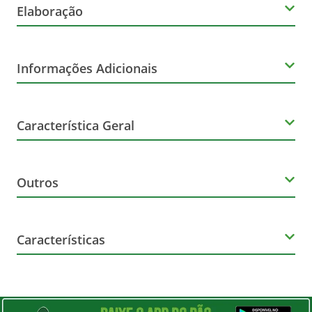
Elaboração
Variedade da uva
Informações Adicionais
Sangiovese
Orgânico
Produtor
Característica Geral
Não
Bodegas Valdubón.
Marca
Outros
La Monalisana
Nome Principal do Item
Metragem
Características
Vinho
750
Harmonização
Altura (cm)
Alguns queijos que combinam bem com vinhos tintos