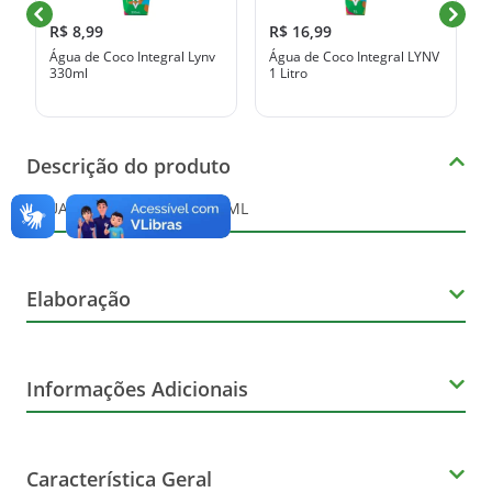
R$ 8,99
R$ 16,99
Água de Coco Integral Lynv
Água de Coco Integral LYNV
330ml
1 Litro
Descrição do produto
AGUA COC SOCOCO TP 200ML
Elaboração
Volume
Informações Adicionais
200ml
Corante
Tipo
Característica Geral
Não Contém