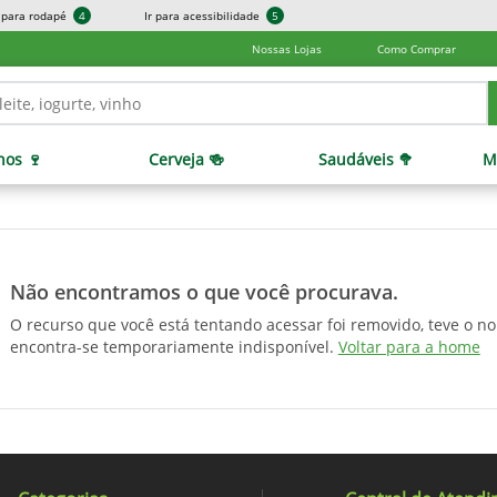
r para rodapé
4
Ir para acessibilidade
5
Nossas Lojas
Como Comprar
hos 🍷
Cerveja 🍻
Saudáveis 🥦
M
Não encontramos o que você procurava.
O recurso que você está tentando acessar foi removido, teve o n
encontra-se temporariamente indisponível.
Voltar para a home