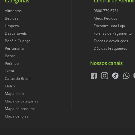
Categorias
Central de Atend
Alimentos
0800 779 6761
Bebidas
Meus Pedidos
Limpeza
Encontre uma Loja
Descartáveis
Formas de Pagamento
Bebê e Criança
Trocas e devoluções
Perfumaria
Dúvidas Frequentes
Bazar
Nossos canais
PetShop
Têxtil
facebook
instagram
tiktok
whats
Caras do Brasil
Eletro
Mapa do site
Mapa de categorias
Mapa de produtos
Mapa de lojas