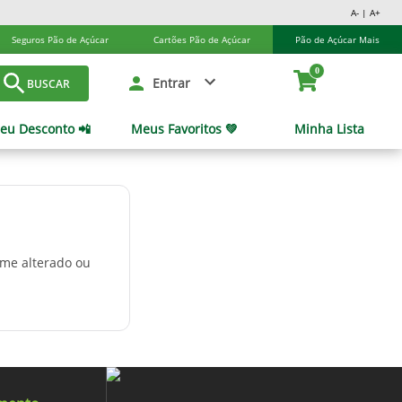
A- | A+
Seguros Pão de Açúcar
Cartões Pão de Açúcar
Pão de Açúcar Mais
0
Entrar
BUSCAR
eu Desconto 📲
Meus Favoritos 💚
Minha Lista
ome alterado ou