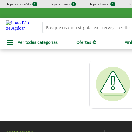
Ir para conteúdo
1
Ir para menu
2
Ir para busca
3
I
Ver todas categorias
Ofertas 🤑
Vin