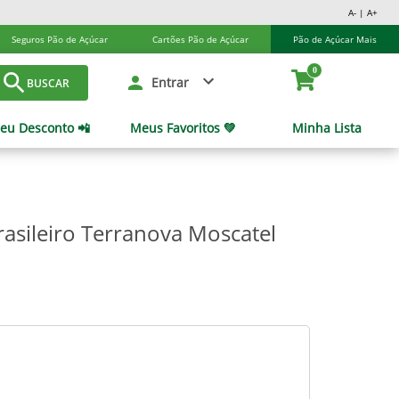
A- | A+
Seguros Pão de Açúcar
Cartões Pão de Açúcar
Pão de Açúcar Mais
0
Entrar
BUSCAR
eu Desconto 📲
Meus Favoritos 💚
Minha Lista
asileiro Terranova Moscatel