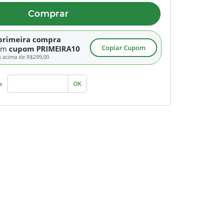
Comprar
primeira compra
Copiar Cupom
om
cupom PRIMEIRA10
s acima de
R$299,00
:
OK