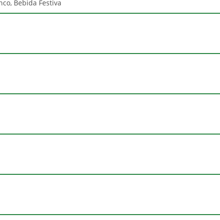
co, Bebida Festiva
Moscatel
750ml
Não Contém
Brasil
Sim
Terranova
Espumante
Contém
Fermentado de uvas, sacarose
vale do São Francisco
04°C a 06°C
Não
TERRANOVA
Miolo Wine Group.