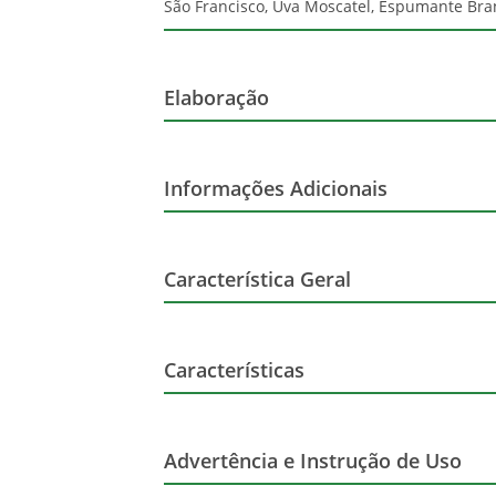
São Francisco, Uva Moscatel, Espumante Bran
Elaboração
Variedade da uva
Informações Adicionais
Volume
Glúten
Característica Geral
País de origem
Sem Álcool
Marca
Tipo
Características
Conservantes
Ingredientes
Regiao
Temperatura
Possui Informações Nutricionais
Advertência e Instrução de Uso
Marca
Produtor