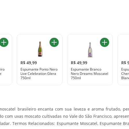
R$ 49,99
R$ 49,99
R$ 
iro
Espumante Ponto Nero
Espumante Branco
Espu
e
Live Celebration Glera
Nero Dreams Moscatel
Chen
750ml
750ml
Blan
oscatel brasileiro encanta com sua leveza e aroma frutado, pe
o com uvas moscato cultivadas no Vale do São Francisco, apresen
adar. Termos Relacionados: Espumante Moscatel, Espumante Bras