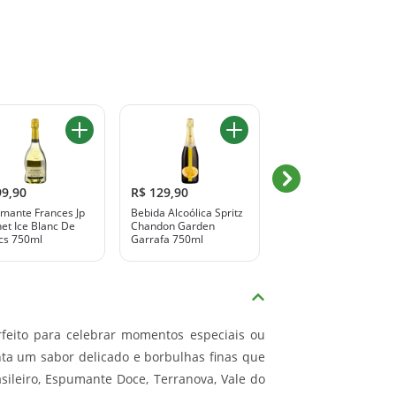
99,90
R$ 129,90
R$ 75,90
mante Frances Jp
Bebida Alcoólica Spritz
Espumante Brasileiro
et Ice Blanc De
Chandon Garden
Amitie Moscatel 750m
cs 750ml
Garrafa 750ml
rfeito para celebrar momentos especiais ou
ta um sabor delicado e borbulhas finas que
ileiro, Espumante Doce, Terranova, Vale do