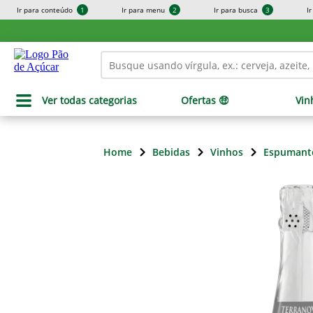
Ir para conteúdo
1
Ir para menu
2
Ir para busca
3
I
Ver todas categorias
Ofertas 🤑
Vin
Home
Bebidas
Vinhos
Espumant