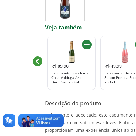
Veja também
R$ 49,99
R$ 89,90
R$ 49,99
Espumante Nero
Espumante Brasileiro
Espumante Brasile
Branco Rose 750Ml
Casa Valduga Arte
Salton Poetica Ros
Demi Sec 750ml
750ml
Descrição do produto
Refrescante e adocicado, este espumante m
harmonizar com sobremesas leves. Elaborad
proporcionam uma experiência única ao pal