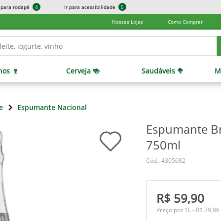
r para rodapé
4
Ir para acessibilidade
5
Nossas Lojas
Como Comprar
hos 🍷
Cerveja 🍻
Saudáveis 🥦
M
e
Espumante Nacional
Espumante Br
750ml
Cód.: 4305682
R$ 59,90
Preço por 1L - R$ 79,86