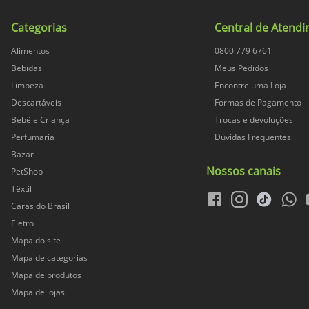
riqueza dos taninos do vinho
750
da carne
Categorias
Central de Atend
Alimentos
0800 779 6761
8
Bebidas
Meus Pedidos
Limpeza
Encontre uma Loja
1.3
Descartáveis
Formas de Pagamento
Bebê e Criança
Trocas e devoluções
Perfumaria
Dúvidas Frequentes
Conteúdo LiquidoConteúdo L
Bazar
Nossos canais
PetShop
750
Têxtil
facebook
instagram
tiktok
whats
Caras do Brasil
7
Eletro
Mapa do site
Mapa de categorias
1
Mapa de produtos
Mapa de lojas
0