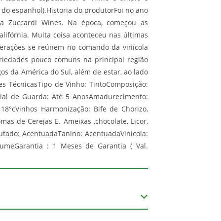
do espanhol).Historia do produtorFoi no ano
 a Zuccardi Wines. Na época, começou as
ifórnia. Muita coisa aconteceu nas últimas
 gerações se reúnem no comando da vinícola
riedades pouco comuns na principal região
os da América do Sul, além de estar, ao lado
ões TécnicasTipo de Vinho: TintoComposição:
cial de Guarda: Até 5 AnosAmadurecimento:
 18°cVinhos Harmonização: Bife de Chorizo,
s de Cerejas E. Ameixas ,chocolate, Licor,
rutado: AcentuadaTanino: AcentuadaVinícola:
olumeGarantia : 1 Meses de Garantia ( Val.