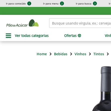
Ir para conteúdo
1
Ir para menu
2
Ir para busca
3
I
Ver todas categorias
Ofertas 🤑
Vin
Home
Bebidas
Vinhos
Tintos