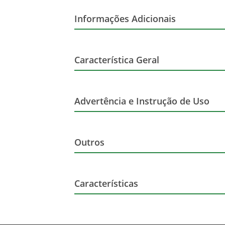
Variedade da uva
Informações Adicionais
Volume
Glúten
Característica Geral
País de origem
Orgânico
Marca
Tipo
Advertência e Instrução de Uso
Sabor
Regiao
Advertência de Consumo
Outros
Marca
Produtor
Nome Principal do Item
Altura (cm)
Características
Largura (cm)