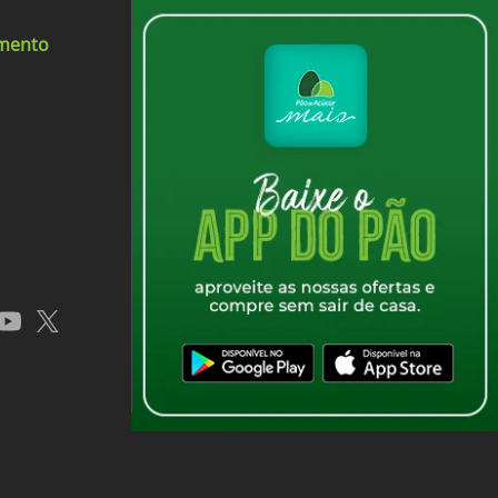
 equilibra bem a gordura e a suculência
imento
iquido
app
youtube
x