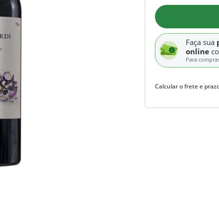
Faça sua
online
c
Para compra
Calcular o frete e prazo