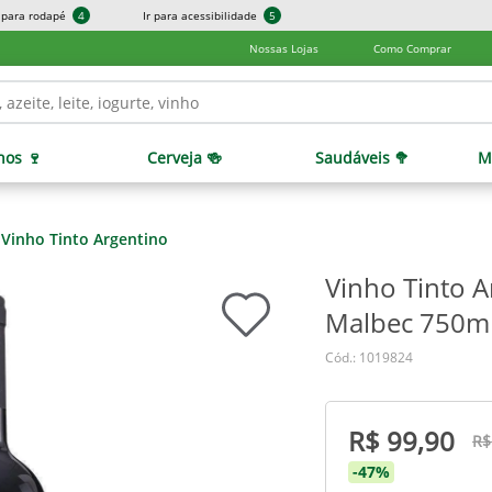
r para rodapé
4
Ir para acessibilidade
5
Nossas Lojas
Como Comprar
hos 🍷
Cerveja 🍻
Saudáveis 🥦
M
Vinho Tinto Argentino
Vinho Tinto A
Malbec 750m
Cód.: 1019824
R$ 99,90
R$
-47%