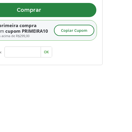
Comprar
primeira compra
Copiar Cupom
om
cupom PRIMEIRA10
s acima de
R$299,00
:
OK