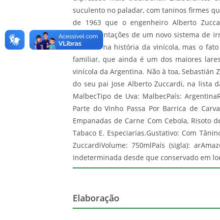
suculento no paladar, com taninos firmes q
de 1963 que o engenheiro Alberto Zucca
experimentações de um novo sistema de irr
décadas na história da vinícola, mas o fa
familiar, que ainda é um dos maiores lar
vinícola da Argentina. Não à toa, Sebastián
do seu pai Jose Alberto Zuccardi, na lista
MalbecTipo de Uva: MalbecPaís: Argentina
Parte do Vinho Passa Por Barrica de Carva
Empanadas de Carne Com Cebola, Risoto de 
Tabaco E. Especiarias.Gustativo: Com Tânin
ZuccardiVolume: 750mlPaís (sigla): arAmaz
Indeterminada desde que conservado em local
Elaboração