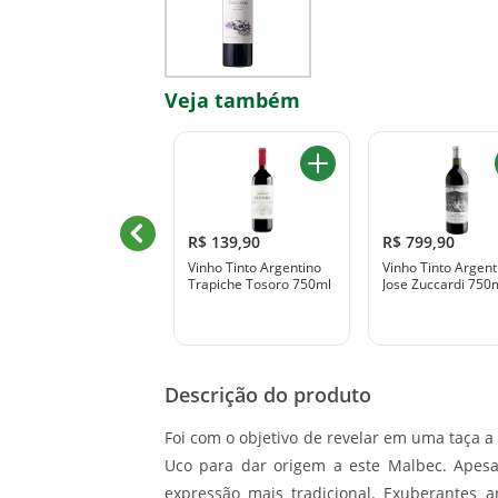
Veja também
R$ 269,90
R$ 139,90
R$ 799,90
inho Tinto Argentino El
Vinho Tinto Argentino
Vinho Tinto Argent
Enemigo Los Paraíso
Trapiche Tosoro 750ml
Jose Zuccardi 750
750ml
Descrição do produto
Foi com o objetivo de revelar em uma taça a
Uco para dar origem a este Malbec. Apesa
expressão mais tradicional. Exuberantes a