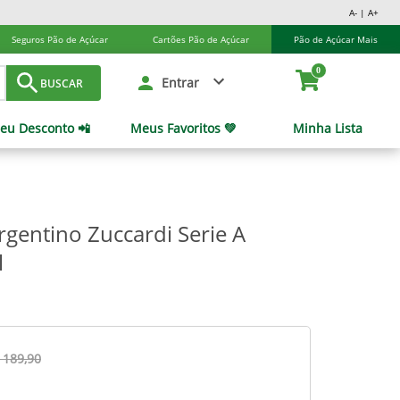
A- | A+
Seguros Pão de Açúcar
Cartões Pão de Açúcar
Pão de Açúcar Mais
0
Entrar
BUSCAR
eu Desconto 📲
Meus Favoritos 💚
Minha Lista
rgentino Zuccardi Serie A
l
 189,90