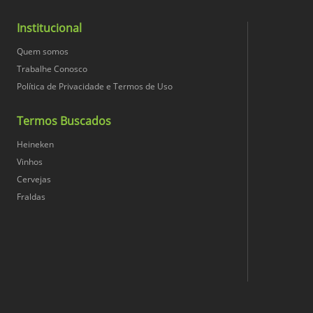
Harmonização
Conteúdo Líquido
Institucional
Quem somos
Conversão Unidade
Trabalhe Conosco
Política de Privacidade e Termos de Uso
Peso Bruto
Termos Buscados
Nome da Medida Principal
Heineken
Vinhos
Cervejas
Peso Líquido
Fraldas
Profundidade (cm)
Qtd. Unidades
Unid. Quantidade