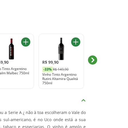
59,90
R$ 99,90
R$ 259,90
o Tinto Argentino
Vinho Tinto Argentino
-33%
R$ 149,90
alm Malbec 750ml
Zuccardi Mountain 75
Vinho Tinto Argentino
ml
Rutini Altamira Qualitá
750ml
u a Serie A ¿ não à toa escolheram o Vale do
s sul-americano, é no Uco onde está a sua
r, tabaco e especiarias. O vinho é amplo e