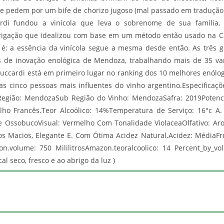
ue pedem por um bife de chorizo jugoso (mal passado em tradução 
rdi fundou a vinícola que leva o sobrenome de sua família,
igação que idealizou com base em um método então usado na Cal
to é: a essência da vinícola segue a mesma desde então. As três
es de inovação enológica de Mendoza, trabalhando mais de 35 va
 Zuccardi está em primeiro lugar no ranking dos 10 melhores enólog
 das cinco pessoas mais influentes do vinho argentino.Especificaç
Região: MendozaSub Região do Vinho: MendozaSafra: 2019Poten
lho Francês.Teor Alcoólico: 14%Temperatura de Serviço: 16°c A.
OssobucoVisual: Vermelho Com Tonalidade ViolaceaOlfativo: Aroma
os Macios, Elegante E. Com Ótima Acidez Natural.Acidez: MédiaF
on.volume: 750 MililitrosAmazon.teoralcoolico: 14 Percent_by_v
 seco, fresco e ao abrigo da luz )