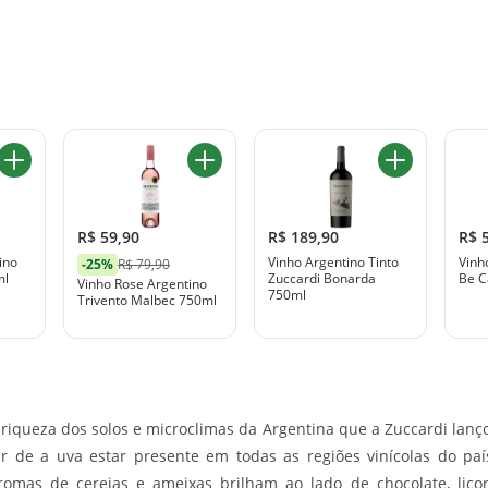
R$ 59,90
R$ 189,90
R$ 
ino
Vinho Argentino Tinto
Vinh
-25%
R$ 79,90
ml
Zuccardi Bonarda
Be C
Vinho Rose Argentino
750ml
Trivento Malbec 750ml
 riqueza dos solos e microclimas da Argentina que a Zuccardi lanço
r de a uva estar presente em todas as regiões vinícolas do paí
romas de cerejas e ameixas brilham ao lado de chocolate, lico