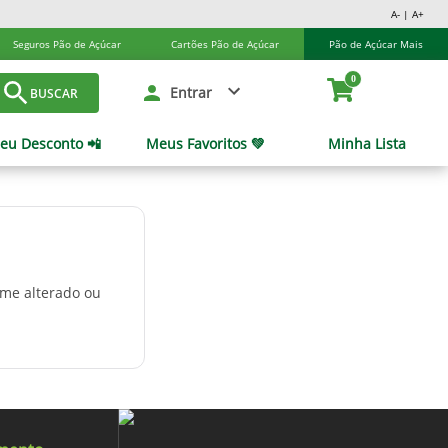
A- | A+
Seguros Pão de Açúcar
Cartões Pão de Açúcar
Pão de Açúcar Mais
0
Entrar
BUSCAR
eu Desconto 📲
Meus Favoritos 💚
Minha Lista
ome alterado ou