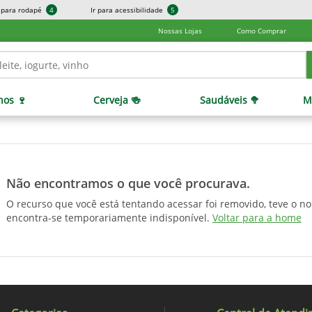
r para rodapé
4
Ir para acessibilidade
5
Nossas Lojas
Como Comprar
hos 🍷
Cerveja 🍻
Saudáveis 🥦
M
Não encontramos o que você procurava.
O recurso que você está tentando acessar foi removido, teve o n
encontra-se temporariamente indisponível.
Voltar para a home