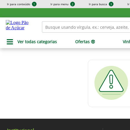
Ir para conteúdo
1
Ir para menu
2
Ir para busca
3
I
Ver todas categorias
Ofertas 🤑
Vin