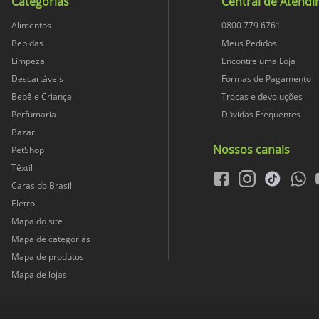
Categorias
Central de Atend
Alimentos
0800 779 6761
Bebidas
Meus Pedidos
Limpeza
Encontre uma Loja
Descartáveis
Formas de Pagamento
Bebê e Criança
Trocas e devoluções
Perfumaria
Dúvidas Frequentes
Bazar
Nossos canais
PetShop
Têxtil
facebook
instagram
tiktok
whats
Caras do Brasil
Eletro
Mapa do site
Mapa de categorias
Mapa de produtos
Mapa de lojas