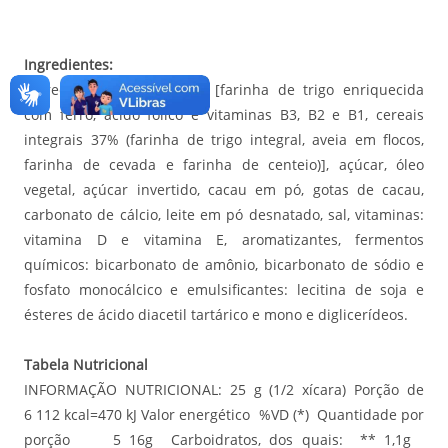
Ingredientes:
Ingredientes: cereais 64% [farinha de trigo enriquecida
com ferro, ácido fólico e vitaminas B3, B2 e B1, cereais
integrais 37% (farinha de trigo integral, aveia em flocos,
farinha de cevada e farinha de centeio)], açúcar, óleo
vegetal, açúcar invertido, cacau em pó, gotas de cacau,
carbonato de cálcio, leite em pó desnatado, sal, vitaminas:
vitamina D e vitamina E, aromatizantes, fermentos
químicos: bicarbonato de amônio, bicarbonato de sódio e
fosfato monocálcico e emulsificantes: lecitina de soja e
ésteres de ácido diacetil tartárico e mono e diglicerídeos.
Tabela Nutricional
INFORMAÇÃO NUTRICIONAL: 25 g (1/2 xícara) Porção de
6 112 kcal=470 kJ Valor energético %VD (*) Quantidade por
porção 5 16g Carboidratos, dos quais: ** 1,1g