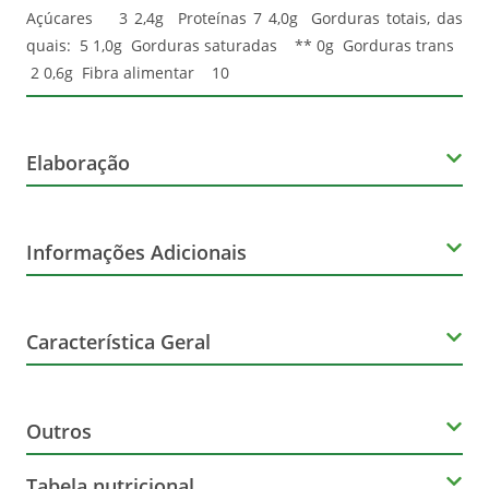
Açúcares 3 2,4g Proteínas 7 4,0g Gorduras totais, das
quais: 5 1,0g Gorduras saturadas ** 0g Gorduras trans
2 0,6g Fibra alimentar 10
Elaboração
Volume
Informações Adicionais
75g
Corante
Característica Geral
Artificial
Marca
Glúten
Outros
Belvita
Contém
Tabela nutricional