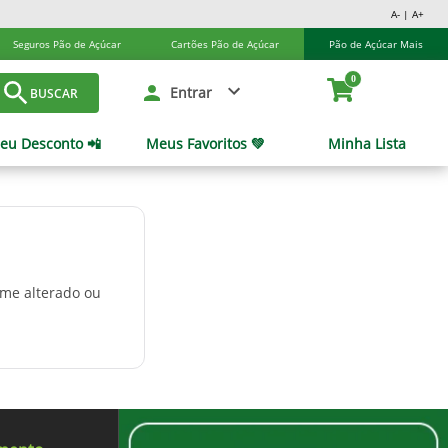
A- | A+
Seguros Pão de Açúcar
Cartões Pão de Açúcar
Pão de Açúcar Mais
0
Entrar
BUSCAR
eu Desconto 📲
Meus Favoritos 💚
Minha Lista
ome alterado ou