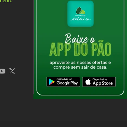
imento
app
youtube
x