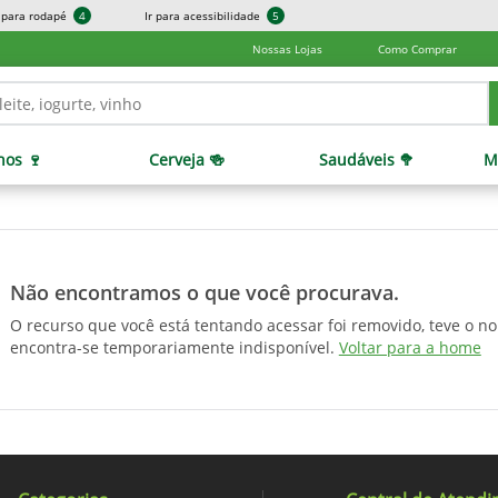
r para rodapé
4
Ir para acessibilidade
5
Nossas Lojas
Como Comprar
hos 🍷
Cerveja 🍻
Saudáveis 🥦
M
Não encontramos o que você procurava.
O recurso que você está tentando acessar foi removido, teve o n
encontra-se temporariamente indisponível.
Voltar para a home