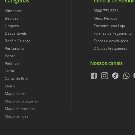
Categorias
Central de Atend
Alimentos
0800 779 6761
Bebidas
Meus Pedidos
Limpeza
Encontre uma Loja
Descartáveis
Formas de Pagamento
Bebê e Criança
Trocas e devoluções
Perfumaria
Dúvidas Frequentes
Bazar
Nossos canais
PetShop
Têxtil
facebook
instagram
tiktok
whats
Caras do Brasil
Eletro
Mapa do site
Mapa de categorias
Mapa de produtos
Mapa de lojas