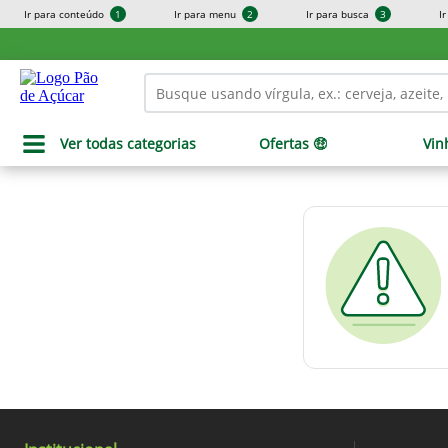
Ir para conteúdo
1
Ir para menu
2
Ir para busca
3
I
Ver todas categorias
Ofertas 🤑
Vin