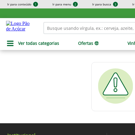
Ir para conteúdo
1
Ir para menu
2
Ir para busca
3
I
Ver todas categorias
Ofertas 🤑
Vin