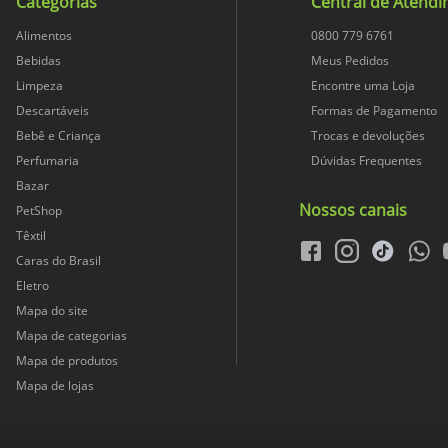
Categorias
Central de Atend
Alimentos
0800 779 6761
Bebidas
Meus Pedidos
Limpeza
Encontre uma Loja
Descartáveis
Formas de Pagamento
Bebê e Criança
Trocas e devoluções
Perfumaria
Dúvidas Frequentes
Bazar
Nossos canais
PetShop
Têxtil
facebook
instagram
tiktok
whats
Caras do Brasil
Eletro
Mapa do site
Mapa de categorias
Mapa de produtos
Mapa de lojas