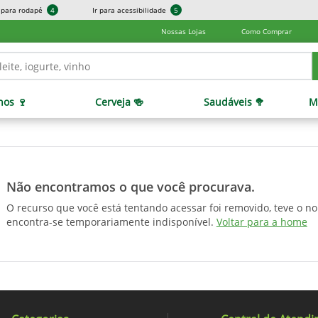
r para rodapé
4
Ir para acessibilidade
5
Nossas Lojas
Como Comprar
hos 🍷
Cerveja 🍻
Saudáveis 🥦
M
Não encontramos o que você procurava.
O recurso que você está tentando acessar foi removido, teve o n
encontra-se temporariamente indisponível.
Voltar para a home