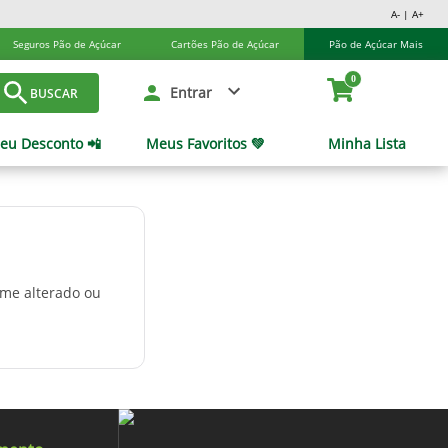
A- | A+
Seguros Pão de Açúcar
Cartões Pão de Açúcar
Pão de Açúcar Mais
0
Entrar
BUSCAR
eu Desconto 📲
Meus Favoritos 💚
Minha Lista
ome alterado ou