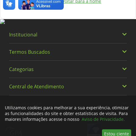
indisponível.
Voltar para a home
Institucional
Termos Buscados
Quem somos
Trabalhe Conosco
Categorias
Heineken
Política de Privacidade e Termos de Uso
Vinhos
Central de Atendimento
Alimentos
Cervejas
Bebidas
Nossos canais
0800 779 6761
Fraldas
Utilizamos cookies para melhorar a sua experiência, otimizar
Limpeza
as funcionalidades do site e obter estatísticas de visita. Para
Meus Pedidos
maiores informações acesse o nosso
Aviso de Privacidade.
facebook
instagram
tiktok
whatsapp
youtube
x
Descartáveis
Encontre uma Loja
Estou ciente
Bebê e Criança