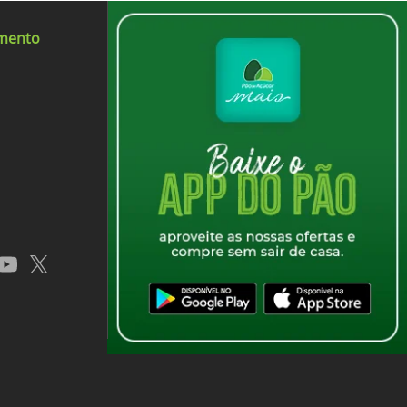
ídeos de ácidos graxos, estabilizantes
gena, corantes carmim, caramelo IV,
imento
tes e acidulante ácido cítrico.
app
youtube
x