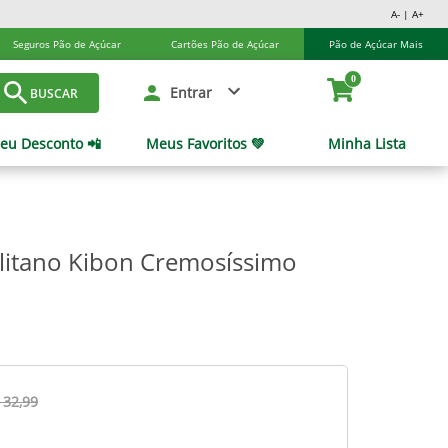
A- | A+
Seguros Pão de Açúcar
Cartões Pão de Açúcar
Pão de Açúcar Mais
0
Entrar
BUSCAR
eu Desconto 📲
Meus Favoritos 💚
Minha Lista
litano Kibon Cremosíssimo
 32,99