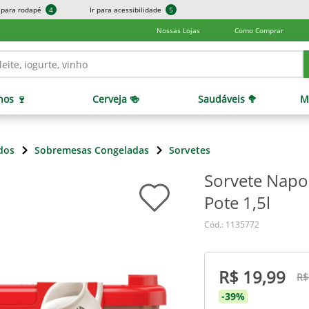
r para rodapé
4
Ir para acessibilidade
5
Nossas Lojas
Como Comprar
hos 🍷
Cerveja 🍻
Saudáveis 🥦
M
dos
Sobremesas Congeladas
Sorvetes
Sorvete Napo
Pote 1,5l
Cód.: 1135772
R$ 19,99
R$
-39%