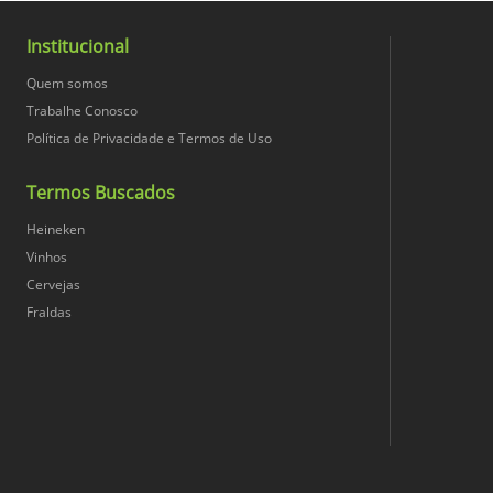
Ingredientes
Açúcares
Institucional
Contém Leite
Quem somos
Carboidratos
Trabalhe Conosco
Marca
Nozes
Política de Privacidade e Termos de Uso
Fibra Alimentar
Altura (cm)
Termos Buscados
Castanha de Cajú
Gorduras Saturadas
Heineken
Largura (cm)
Vinhos
Castanha do Brasil/Pará
Cervejas
Gorduras Totais
Conteúdo Líquido
Fraldas
Centeio
Gorduras Trans
Conversão Unidade
Cevada
Proteínas
Peso Bruto
Trigo
Sódio