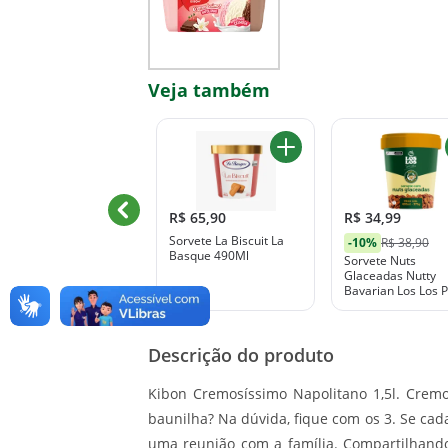
Veja também
R$ 42,99
R$ 65,90
R$ 34,99
orvete Pipó Pipoca de
Sorvete La Biscuit La
-10%
R$ 38,90
aramelo e Flor de Sal
Basque 490Ml
Sorvete Nuts
Rochinha Pote 470ml
Glaceadas Nutty
Bavarian Los Los 
490ml
Descrição do produto
Kibon Cremosíssimo Napolitano 1,5l. Cremo
baunilha? Na dúvida, fique com os 3. Se ca
uma reunião com a família. Compartilhand