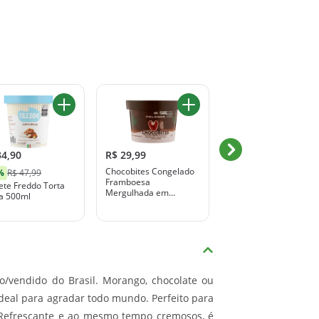
34,90
R$ 29,99
R$ 29,99
Chocobites Congelado
Pack Picolé Limão La
%
R$ 47,99
Framboesa
Frutta Caixa 396g 6
ete Freddo Torta
Mergulhada em
Unidades Leve Mais
a 500ml
Chocolate Amargo e
Pague Menos
Chocolate Branco
Palanda Pote 120g
o/vendido do Brasil. Morango, chocolate ou
deal para agradar todo mundo. Perfeito para
 Refrescante e ao mesmo tempo cremosos, é