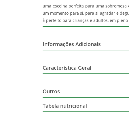
uma escolha perfeita para uma sobremesa o
um momento para si, para si agradar e degu
É perfeito para crianças e adultos, em ple
Informações Adicionais
Corante
Característica Geral
Glúten
Marca
Outros
Lactose
Sabor
Tabela nutricional
Nome Principal do Item
Soja
Porção de 60G - 1 bola
ITEM
Macadâmias