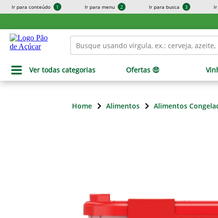
Ir para conteúdo
1
Ir para menu
2
Ir para busca
3
I
Ver todas categorias
Ofertas 🤑
Vin
Home
Alimentos
Alimentos Congela