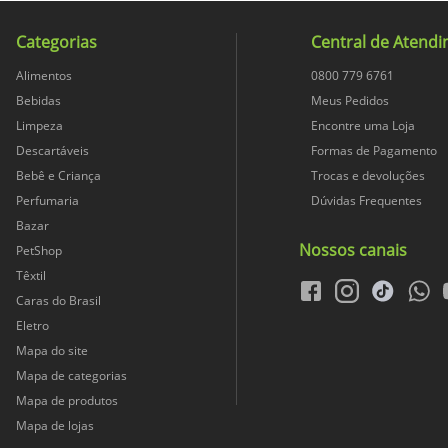
emulsificante mono e diglicer
goma guar, goma jataí e carra
13 g
**
Categorias
Central de Atend
urucum e cúrcuma, aromatizan
Contém
Alimentos
0800 779 6761
15 g
5
Bebidas
Meus Pedidos
Kibon
Pode Conter
Limpeza
Encontre uma Loja
0 g
0
Descartáveis
Formas de Pagamento
9.5
Bebê e Criança
Pode Conter
Trocas e devoluções
Perfumaria
Dúvidas Frequentes
1.8 g
8
17.9
Bazar
Pode Conter
Nossos canais
PetShop
3.4 g
6
Têxtil
1.5
facebook
instagram
tiktok
whats
Pode Conter
Caras do Brasil
0 g
**
Eletro
5
Mapa do site
Pode Conter
1.4 g
2
Mapa de categorias
800
Mapa de produtos
Pode Conter
44 mg
2
Mapa de lojas