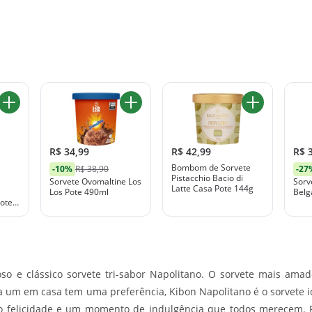
R$ 34,99
R$ 42,99
R$ 
Bombom de Sorvete
-10%
R$ 38,90
-27
Pistacchio Bacio di
Sorvete Ovomaltine Los
Sorv
Latte Casa Pote 144g
Los Pote 490ml
Belg
Pote
so e clássico sorvete tri-sabor Napolitano. O sorvete mais amad
da um em casa tem uma preferência, Kibon Napolitano é o sorvete i
o felicidade e um momento de indulgência que todos merecem.