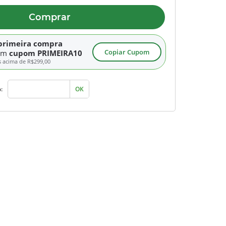
Comprar
primeira compra
Copiar Cupom
om
cupom PRIMEIRA10
s acima de
R$299,00
:
OK