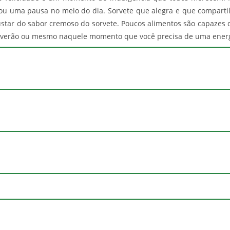
u uma pausa no meio do dia. Sorvete que alegra e que compartilh
star do sabor cremoso do sorvete. Poucos alimentos são capazes d
no verão ou mesmo naquele momento que você precisa de uma energ
Natural
Contém
Kibon
Contém
Napolitano
Sorvete
Pode Conter
água, açúcar, gordura vegetal, 
xarope de glicose, leite em p
QTDE. POR PORÇÃO
VAL
Pode Conter