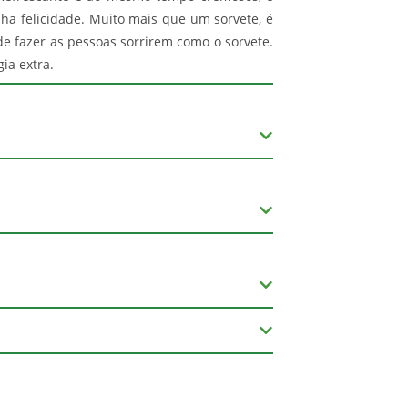
a felicidade. Muito mais que um sorvete, é
e fazer as pessoas sorrirem como o sorvete.
ia extra.
açúcar líquido invertido, soro de leite,
ó desnatado, maltodextrina, cacau em pó,
ORES DIÁRIOS