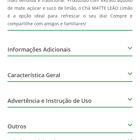
mais vendida e tradicional. Produzido com extrato aquoso
de mate, açúcar e suco de limão, o Chá MATTE LEÃO Limão
é a opção ideal para refrescar o seu dia! Compre e
compartilhe com amigos e familiares!
Informações Adicionais
Corante
Característica Geral
Não Contém
Marca
Glúten
Advertência e Instrução de Uso
Matte Leão
Não Contém
Advertência de Consumo
Sabor
Outros
Lactose
Não consumir caso a embalagem esteja amassada,
Limão
estufada, danificada ou com vazamentos.
Não Contém