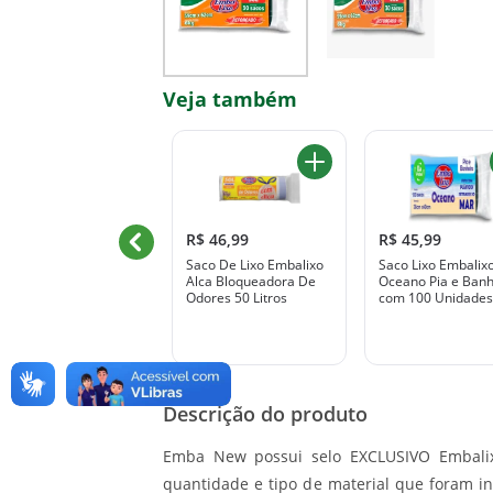
Veja também
R$ 9,29
R$ 46,99
R$ 45,99
Saco De Lixo Embalixo
Saco Lixo Embalix
-25% na 2ª unidade
Alca Bloqueadora De
Oceano Pia e Banh
R$ 8,13 
 / unidade
Odores 50 Litros
com 100 Unidades
aco Lixo Preto Qualitá
00 Litros Com 5
Unidades
Descrição do produto
Emba New possui selo EXCLUSIVO Embali
quantidade e tipo de material que foram i