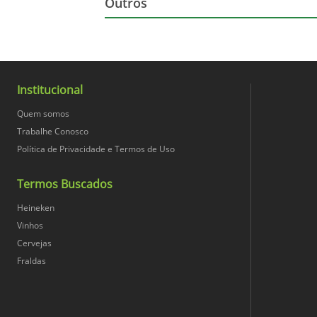
Outros
Composição
Nome Principal do Item
Marca
Institucional
Altura (cm)
Quem somos
Trabalhe Conosco
Política de Privacidade e Termos de Uso
Largura (cm)
Termos Buscados
Conteúdo Líquido
Heineken
Vinhos
Conversão Unidade
Cervejas
Fraldas
Peso Bruto