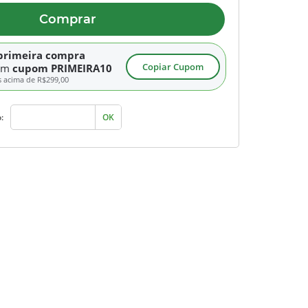
Comprar
primeira compra
Copiar Cupom
om
cupom PRIMEIRA10
s acima de
R$299,00
:
OK