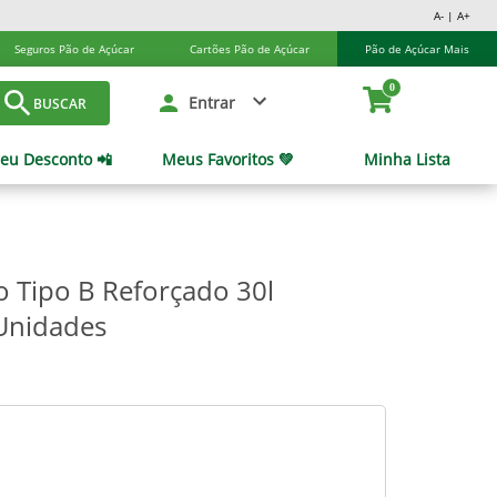
A- | A+
Seguros Pão de Açúcar
Cartões Pão de Açúcar
Pão de Açúcar Mais
0
Entrar
BUSCAR
eu Desconto 📲
Meus Favoritos 💚
Minha Lista
o Tipo B Reforçado 30l
Unidades