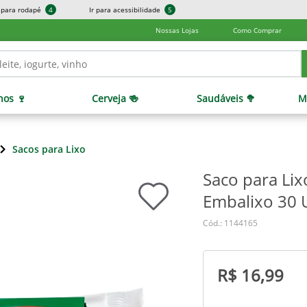
r para rodapé
4
Ir para acessibilidade
5
Nossas Lojas
Como Comprar
hos 🍷
Cerveja 🍻
Saudáveis 🥦
M
Sacos para Lixo
Saco para Lix
Embalixo 30 
Cód.: 1144165
R$ 16,99