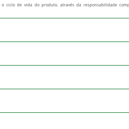
 o ciclo de vida do produto, através da responsabilidade compar
30 Litros
Não
Preto
Embalixo
Manter fora do alcance de cri