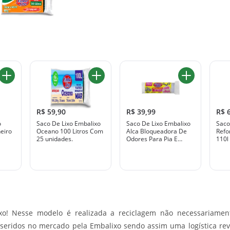
R$ 59,90
R$ 39,99
R$ 
o
Saco De Lixo Embalixo
Saco De Lixo Embalixo
Saco
eiro
Oceano 100 Litros Com
Alca Bloqueadora De
Refo
25 unidades.
Odores Para Pia E
110l
Banheiro
Unid
xo! Nesse modelo é realizada a reciclagem não necessaria
nseridos no mercado pela Embalixo sendo assim uma logística re