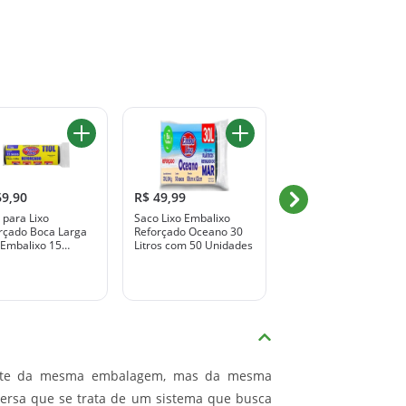
69,90
R$ 49,99
R$ 42,99
 para Lixo
Saco Lixo Embalixo
Saco De Lixo Embalixo
rçado Boca Larga
Reforçado Oceano 30
Alca Bloqueadora De
 Embalixo 15
Litros com 50 Unidades
Odores 30 Litros
ades
mente da mesma embalagem, mas da mesma
versa que se trata de um sistema que busca