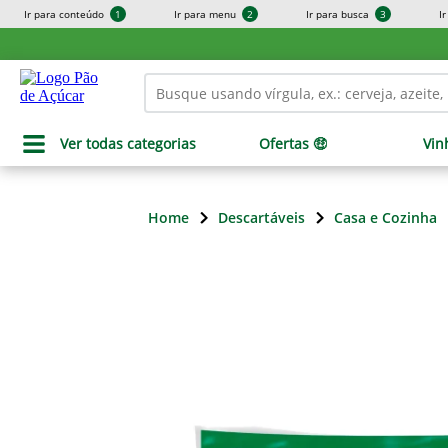
Ir para conteúdo
1
Ir para menu
2
Ir para busca
3
I
Ver todas categorias
Ofertas 🤑
Vin
Home
Descartáveis
Casa e Cozinha