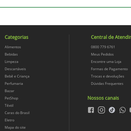
Mais que 50% conteúdo recicl
de alta densidade e pigmento
Saco Para Lixo
EMBALIXO
Categorias
Central de Atend
9.2
Alimentos
0800 779 6761
Bebidas
Meus Pedidos
Limpeza
Encontre uma Loja
24.6
Descartáveis
Formas de Pagamento
Bebê e Criança
Trocas e devoluções
30
Perfumaria
Dúvidas Frequentes
Bazar
9999
Nossos canais
PetShop
Têxtil
facebook
instagram
tiktok
whats
Caras do Brasil
176.9
Eletro
Mapa do site