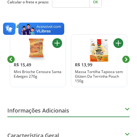
Calcular o frete e prazo:
OK
Veja também
R$ 15,49
R$ 13,99
Mini Brioche Cenoura Santa
Massa Tortilha Tapioca sem
Edwiges 270g
Glúten Da Terrinha Pouch
150g
Informações Adicionais
Orgânico
Característica Geral
Não