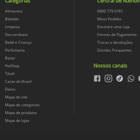
Categorias
Central de Atend
Alimentos
0800 779 6761
Bebidas
Meus Pedidos
Limpeza
Encontre uma Loja
Descartáveis
Formas de Pagamento
Bebê e Criança
Trocas e devoluções
Perfumaria
Dúvidas Frequentes
Bazar
Nossos canais
PetShop
Têxtil
facebook
instagram
tiktok
whats
Caras do Brasil
Eletro
Mapa do site
Mapa de categorias
Mapa de produtos
Mapa de lojas