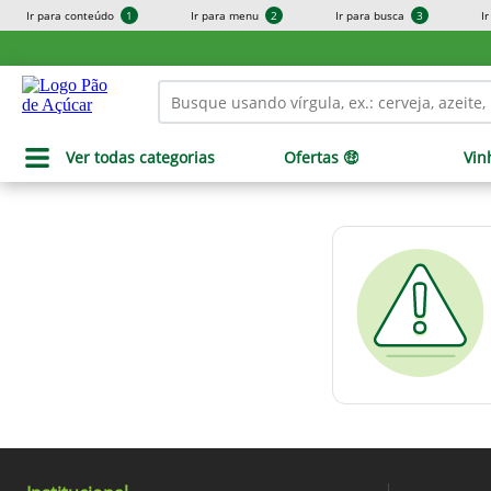
Ir para conteúdo
1
Ir para menu
2
Ir para busca
3
I
Ver todas categorias
Ofertas 🤑
Vin