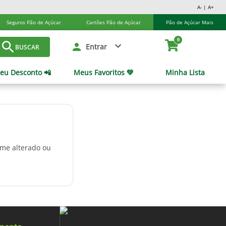
A- | A+
Seguros Pão de Açúcar
Cartões Pão de Açúcar
Pão de Açúcar Mais
0
Entrar
BUSCAR
eu Desconto 📲
Meus Favoritos 💚
Minha Lista
ome alterado ou