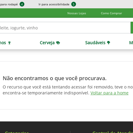
r para rodapé
4
Ir para acessibilidade
5
Nossas Lojas
Como Comprar
hos 🍷
Cerveja 🍻
Saudáveis 🥦
M
Não encontramos o que você procurava.
O recurso que você está tentando acessar foi removido, teve o n
encontra-se temporariamente indisponível.
Voltar para a home