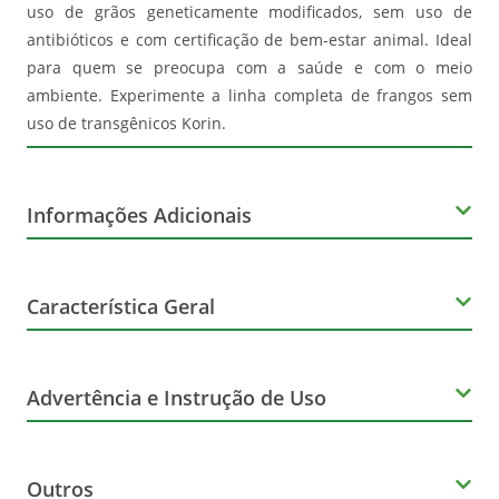
uso de grãos geneticamente modificados, sem uso de
antibióticos e com certificação de bem-estar animal. Ideal
para quem se preocupa com a saúde e com o meio
ambiente. Experimente a linha completa de frangos sem
uso de transgênicos Korin.
Informações Adicionais
Corante
Característica Geral
Não Contém
Marca
Glúten
Advertência e Instrução de Uso
Korin
Não Contém
Advertência de Consumo
Ingredientes
Outros
Lactose
Este alimento, se manuseado incorretamente ou