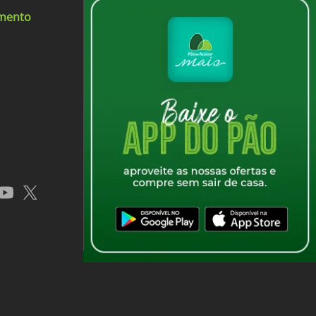
imento
app
youtube
x
iquido