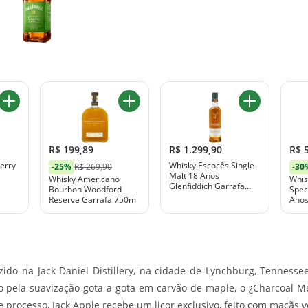
R$ 199,89
R$ 1.299,90
R$ 
erry
Whisky Escocês Single
-25%
R$ 269,90
-30
Malt 18 Anos
Whisky Americano
Whis
Glenfiddich Garrafa
Bourbon Woodford
Spec
750ml
Reserve Garrafa 750ml
Anos
ido na Jack Daniel Distillery, na cidade de Lynchburg, Tennes
ndo pela suavização gota a gota em carvão de maple, o ¿Charcoal M
 processo, Jack Apple recebe um licor exclusivo, feito com maçãs 