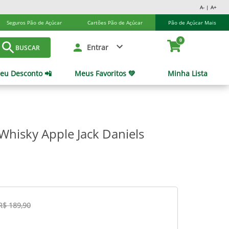
A- | A+
Seguros Pão de Açúcar
Cartões Pão de Açúcar
Pão de Açúcar Mais
0
Entrar
BUSCAR
eu Desconto 📲
Meus Favoritos 💚
Minha Lista
 Whisky Apple Jack Daniels
R$ 189,90