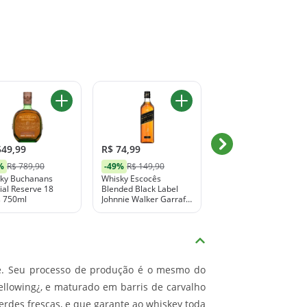
549,99
R$ 74,99
R$ 2.549,90
Whisky Macallan
%
R$ 789,90
-49%
R$ 149,90
Double Cask 15 Anos
ky Buchanans
Whisky Escocês
700ml
ial Reserve 18
Blended Black Label
 750ml
Johnnie Walker Garrafa
500ml
see. Seu processo de produção é o mesmo do
ellowing¿, e maturado em barris de carvalho
verdes frescas, e que garante ao whiskey toda