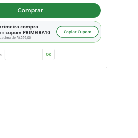
Comprar
primeira compra
Copiar Cupom
om
cupom PRIMEIRA10
s acima de
R$299,00
:
OK