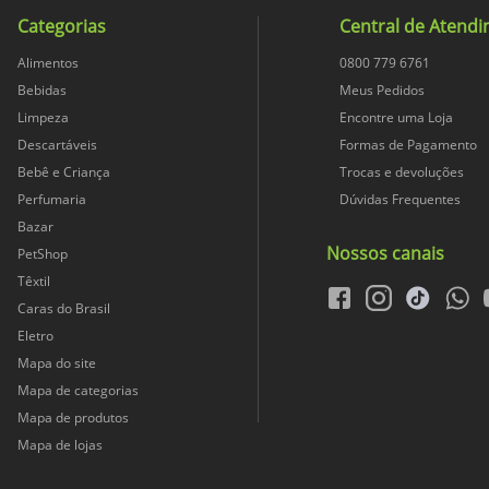
Não
Categorias
Central de Atend
28.2
Alimentos
0800 779 6761
Não
Bebidas
Meus Pedidos
Limpeza
Encontre uma Loja
9
Descartáveis
Formas de Pagamento
Bebê e Criança
Trocas e devoluções
1
Perfumaria
Dúvidas Frequentes
Bazar
5
Nossos canais
PetShop
Têxtil
facebook
instagram
tiktok
whats
Caras do Brasil
1.595
Eletro
Mapa do site
Conteúdo LiquidoConteúdo L
Mapa de categorias
Mapa de produtos
9
Mapa de lojas