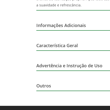
a suavidade e refrescância.
Informações Adicionais
Corante
Característica Geral
Glúten
Marca
Advertência e Instrução de Uso
Sem Álcool
Sabor
Advertência de Consumo
Possui Informações Nutricionais
Outros
Ingredientes
Light
Nome Principal do Item
Marca