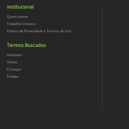
Orgânico
Institucional
Altura (cm)
Quem somos
Vegano
Trabalhe Conosco
Política de Privacidade e Termos de Uso
Largura (cm)
Termos Buscados
Conteúdo Líquido
Heineken
Vinhos
Conversão Unidade
Cervejas
Fraldas
Peso Bruto
Nome da Medida Principal
Profundidade (cm)