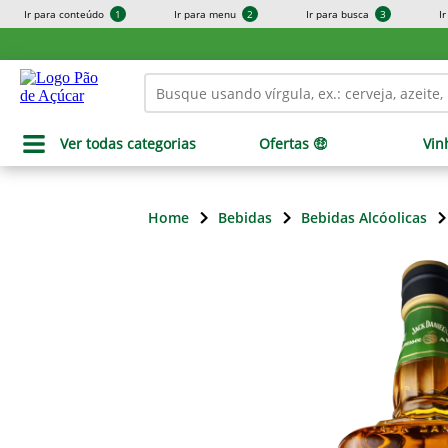
Ir para conteúdo
1
Ir para menu
2
Ir para busca
3
I
Ver todas categorias
Ofertas 🤑
Vin
Home
Bebidas
Bebidas Alcóolicas