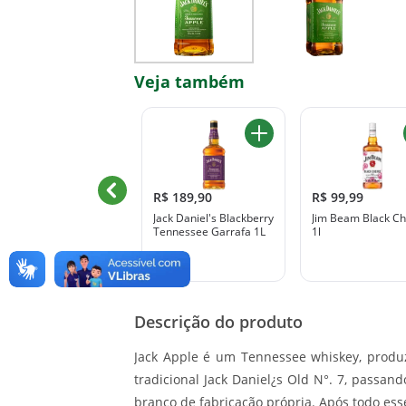
Veja também
R$ 799,90
R$ 189,90
R$ 99,99
Jack Daniel's Blackberry
Jim Beam Black Ch
-33%
R$ 1.199,90
Tennessee Garrafa 1L
1l
Whisky Escocês
lended Royal Salute
he Malts Blend
Garrafa 700ml
Descrição do produto
Jack Apple é um Tennessee whiskey, produz
tradicional Jack Daniel¿s Old N°. 7, passa
branco de fabricação própria. Após todo esse