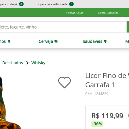
r para rodapé
4
Ir para acessibilidade
5
Nossas Lojas
Como Comprar
hos 🍷
Cerveja 🍻
Saudáveis 🥦
M
Destilados
Whisky
Licor Fino de
Garrafa 1l
Cód.: 1244829
R$ 119,99
-36%