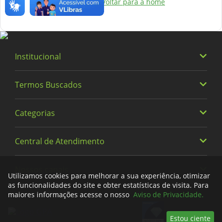
indisponível.
Voltar para a home
Institucional
Termos Buscados
Quem somos
Trabalhe Conosco
Categorias
Heineken
Política de Privacidade e Termos de Uso
Vinhos
Central de Atendimento
Alimentos
Cervejas
Bebidas
Nossos canais
0800 779 6761
Fraldas
Utilizamos cookies para melhorar a sua experiência, otimizar
Limpeza
as funcionalidades do site e obter estatísticas de visita. Para
Meus Pedidos
maiores informações acesse o nosso
Aviso de Privacidade.
facebook
instagram
tiktok
whatsapp
youtube
x
Descartáveis
Encontre uma Loja
Estou ciente
Bebê e Criança