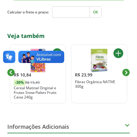
Calcular o frete e prazo:
OK
Veja também
R$ 10,84
R$ 23,99
Fibras Orgânica NATIVE
-30%
R$ 15,49
300g
Cereal Matinal Original e
Frutas Snow Flakes Fruits
Caixa 240g
Informações Adicionais