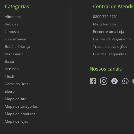
Categorias
Central de Atend
375
Alimentos
0800 779 6761
Bebidas
Meus Pedidos
Limpeza
Encontre uma Loja
8
Descartáveis
Formas de Pagamento
Bebê e Criança
Trocas e devoluções
Conteúdo LiquidoConteúdo L
Perfumaria
Dúvidas Frequentes
Bazar
Nossos canais
8
PetShop
Têxtil
facebook
instagram
tiktok
whats
Caras do Brasil
1
Eletro
Mapa do site
UN
Mapa de categorias
Mapa de produtos
Mapa de lojas
ML