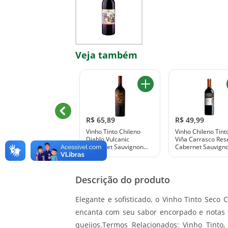
Veja também
R$ 24,99
R$ 65,89
R$ 49,99
inho Tinto Chileno
Vinho Tinto Chileno
Vinho Chileno Tint
Segundo Carmenere
Diablo Vulcanic
Viña Carrasco Res
750ml
Cabernet Sauvignon
Cabernet Sauvign
750ml
750ml
Descrição do produto
Elegante e sofisticado, o Vinho Tinto Seco
encanta com seu sabor encorpado e notas 
queijos.Termos Relacionados: Vinho Tinto,