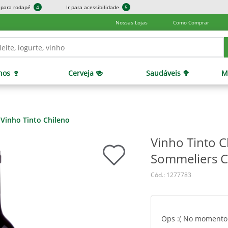
r para rodapé
4
Ir para acessibilidade
5
Nossas Lojas
Como Comprar
hos 🍷
Cerveja 🍻
Saudáveis 🥦
M
Vinho Tinto Chileno
Vinho Tinto C
Sommeliers C
Cód.: 1277783
Ops :( No momento