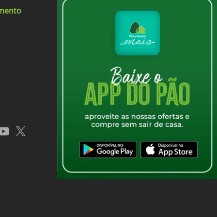
imento
iquido
app
youtube
x