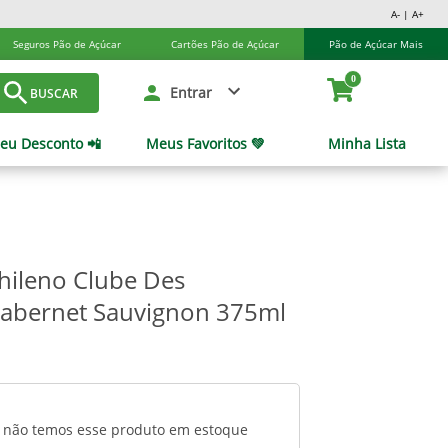
A- | A+
Seguros Pão de Açúcar
Cartões Pão de Açúcar
Pão de Açúcar Mais
0
Entrar
BUSCAR
eu Desconto 📲
Meus Favoritos 💚
Minha Lista
hileno Clube Des
abernet Sauvignon 375ml
 não temos esse produto em estoque