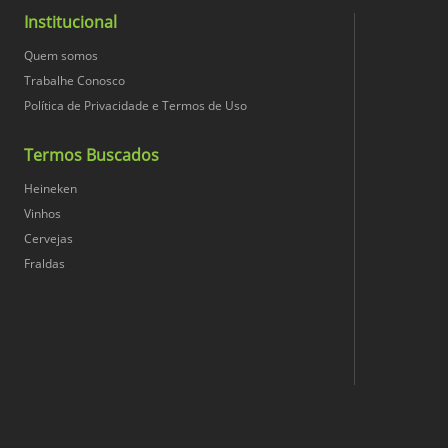
Institucional
Conteúdo Líquido
Quem somos
Trabalhe Conosco
Política de Privacidade e Termos de Uso
Conversão Unidade
Termos Buscados
Nome da Medida Principal
Heineken
Vinhos
Profundidade (cm)
Cervejas
Fraldas
Qtd. Unidades
Unid. Quantidade
Unid. Cont. Líquido