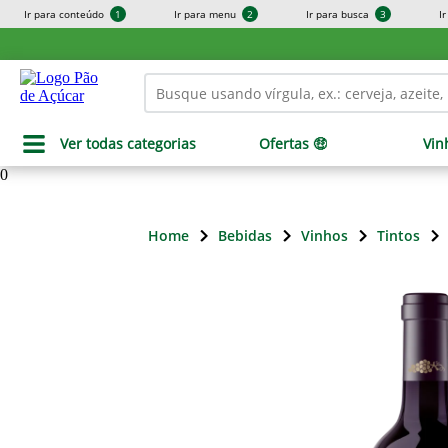
Ir para conteúdo
1
Ir para menu
2
Ir para busca
3
I
Ver todas categorias
Ofertas 🤑
Vin
0
Home
Bebidas
Vinhos
Tintos