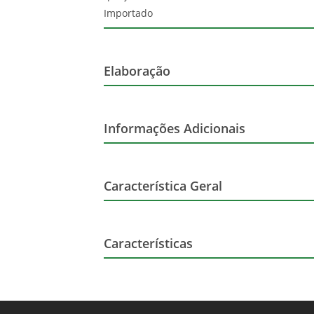
Importado
Elaboração
Variedade da uva
Informações Adicionais
Produtor
Orgânico
Característica Geral
Marca
Características
Altura (cm)
Harmonização
Largura (cm)